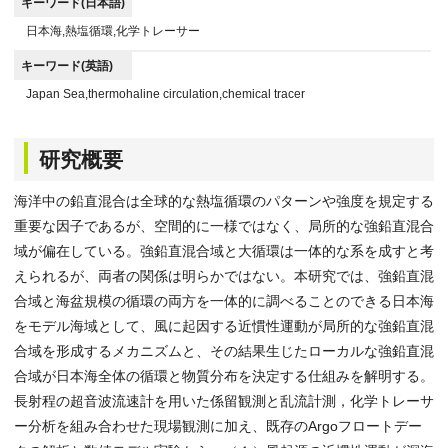
キーワード(日本語)
日本海,熱塩循環,化学トレーサー
キーワード(英語)
Japan Sea,thermohaline circulation,chemical tracer
研究概要
海洋中の鉛直混合は全球的な熱塩循環のパターンや強度を規定する
重要な因子であるが、空間的に一様ではなく、局所的な強鉛直混合
域が偏在している。強鉛直混合域と大循環は一体的な系を成すと考
えられるが、両者の関係は明らかではない。本研究では、強鉛直混
合域と海盆規模の循環の両方を一体的に調べることのできる日本海
をモデル海域として、風に起因する近慣性運動が局所的な強鉛直混
合域を形成するメカニズムと、その結果生じたローカルな強鉛直混
合域が日本海全体の循環と物質分布を決定する仕組みを解明する。
長射程の超音波流速計を用いた係留観測と乱流計測，化学トレーサ
ー分析を組み合わせた現場観測に加え、既存のArgoフロートデー