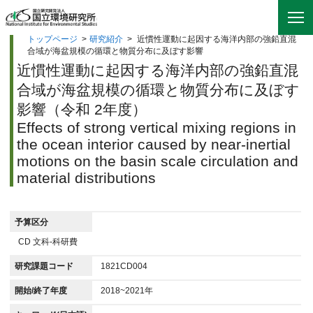
トップページ
>
研究紹介
>
近慣性運動に起因する海洋内部の強鉛直混
合域が海盆規模の循環と物質分布に及ぼす影響
近慣性運動に起因する海洋内部の強鉛直混
合域が海盆規模の循環と物質分布に及ぼす
影響（令和 2年度）
Effects of strong vertical mixing regions in
the ocean interior caused by near-inertial
motions on the basin scale circulation and
material distributions
予算区分
CD 文科-科研費
研究課題コード
1821CD004
開始/終了年度
2018~2021年