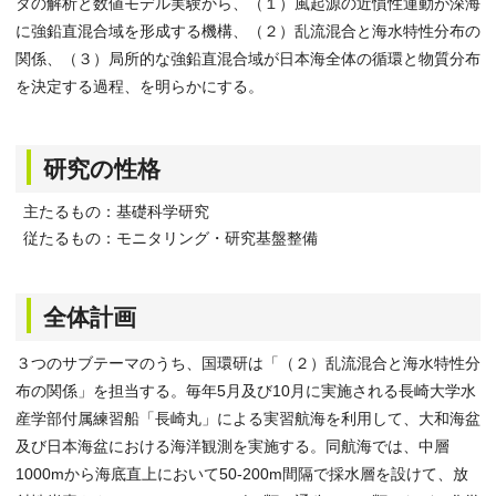
タの解析と数値モデル実験から、（１）風起源の近慣性運動が深海
に強鉛直混合域を形成する機構、（２）乱流混合と海水特性分布の
関係、（３）局所的な強鉛直混合域が日本海全体の循環と物質分布
を決定する過程、を明らかにする。
研究の性格
主たるもの：基礎科学研究
従たるもの：モニタリング・研究基盤整備
全体計画
３つのサブテーマのうち、国環研は「（２）乱流混合と海水特性分
布の関係」を担当する。毎年5月及び10月に実施される長崎大学水
産学部付属練習船「長崎丸」による実習航海を利用して、大和海盆
及び日本海盆における海洋観測を実施する。同航海では、中層
1000mから海底直上において50-200m間隔で採水層を設けて、放