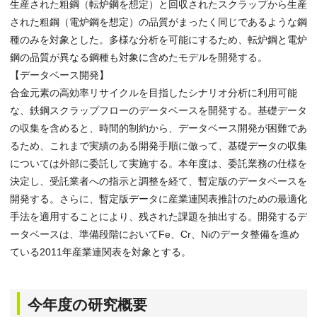
生産された粗鋼（転炉鋼を想定）と回収されたスクラップから生産
された粗鋼（電炉鋼を想定）の品質がまったく同じであるような鋼
種のみを対象とした。多様な分析を可能にするため、転炉鋼と電炉
鋼の品質が異なる鋼種も対象に含めたモデルを開発する。
【データベース開発】
合金元素の高効率リサイクルを目指したシナリオ分析に利用可能
な、鉄鋼スクラップフローのデータベースを開発する。基礎データ
の収集を含めると、時間的制約から、データベース開発が困難であ
るため、これまで実績のある開発手順に倣って、基礎データの収集
については外部に委託して実施する。本年度は、委託業務の仕様を
決定し、受託業者への指示と調整を経て、暫定版のデータベースを
開発する。さらに、暫定版データに産業連関表推計のための最適化
手法を適用することにより、残された課題を抽出する。開発するデ
ータベースは、準備段階においてFe、Cr、Niのデータ整備を進め
ている2011年産業連関表を対象とする。
今年度の研究概要