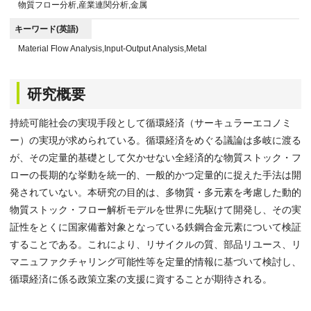
物質フロー分析,産業連関分析,金属
キーワード(英語)
Material Flow Analysis,Input-Output Analysis,Metal
研究概要
持続可能社会の実現手段として循環経済（サーキュラーエコノミ
ー）の実現が求められている。循環経済をめぐる議論は多岐に渡る
が、その定量的基礎として欠かせない全経済的な物質ストック・フ
ローの長期的な挙動を統一的、一般的かつ定量的に捉えた手法は開
発されていない。本研究の目的は、多物質・多元素を考慮した動的
物質ストック・フロー解析モデルを世界に先駆けて開発し、その実
証性をとくに国家備蓄対象となっている鉄鋼合金元素について検証
することである。これにより、リサイクルの質、部品リユース、リ
マニュファクチャリング可能性等を定量的情報に基づいて検討し、
循環経済に係る政策立案の支援に資することが期待される。