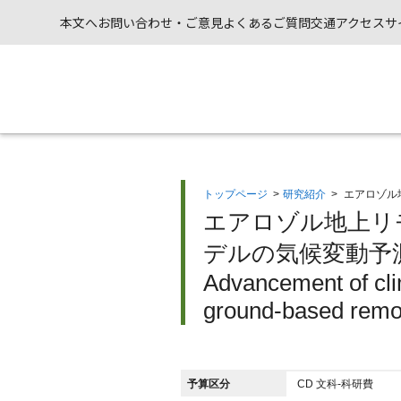
本文へ
お問い合わせ・ご意見
よくあるご質問
交通アクセス
サ
トップページ
>
研究紹介
>
エアロゾル
エアロゾル地上リ
デルの気候変動予測
Advancement of cli
ground-based remo
予算区分
CD 文科-科研費