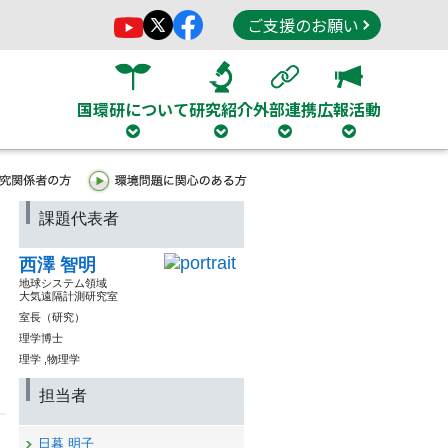
ご支援のお願い
国環研について
研究紹介
外部連携
広報活動
課題代表者
西澤 智明
地球システム領域
大気遠隔計測研究室
室長（研究）
理学博士
理学 ,物理学
担当者
日暮 明子