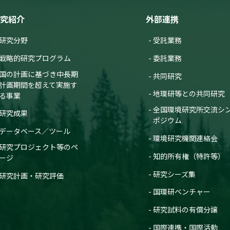
究紹介
外部連携
研究分野
受託業務
戦略的研究プログラム
委託業務
国の計画に基づき中長期
共同研究
計画期間を超えて実施す
地環研等との共同研究
る事業
全国環境研究所交流シ
研究成果
ポジウム
データベース／ツール
環境研究機関連絡会
研究プロジェクト等のペ
知的所有権（特許等）
ージ
研究シーズ集
研究計画・研究評価
国環研ベンチャー
研究試料の有償分譲
国際連携・国際活動