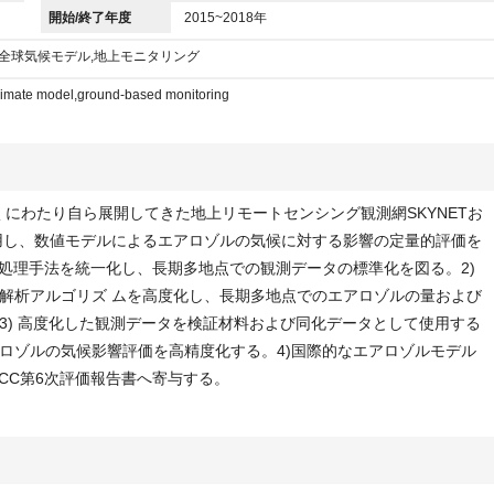
開始/終了年度
2015~2018年
,全球気候モデル,地上モニタリング
 climate model,ground-based monitoring
くにわたり自ら展開してきた地上リモートセンシング観測網SKYNETお
活用し、数値モデルによるエアロゾルの気候に対する影響の定量的評価を
タ処理手法を統一化し、長期多地点での観測データの標準化を図る。2)
解析アルゴリズ ムを高度化し、長期多地点でのエアロゾルの量および
3) 高度化した観測データを検証材料および同化データとして使用する
ロゾルの気候影響評価を高精度化する。4)国際的なエアロゾルモデル
CC第6次評価報告書へ寄与する。