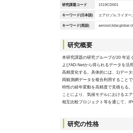
研究課題コード
1519CD001
キーワード(日本語)
エアロゾル,ライダー
キーワード(英語)
aerosol,lidar,global
研究概要
本研究課題の研究グループが20 年近
よびAD-Netから得られるデータを
高精度化する。具体的には、1)デー
両観測網データを複合利用することで
特性の経年変動を高精度で見積もる。
ことにより、気候モデルにおけるエア
相互比較プロジェクト等を通じて、IP
研究の性格