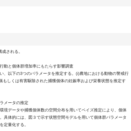
構成される。
行動と個体群増加率にもたらす影響調査
い、以下の3つのパラメータを推定する。(i)農地における動物の警戒行
ii）狩猟もしくは有害駆除された捕獲個体の妊娠率および栄養状態を推定す
ラメータの推定
環境データや捕獲個体数の空間分布を用いてベイズ推定により、個体
。具体的には、図３で示す状態空間モデルを用いて個体群パラメータ
を定量化する。