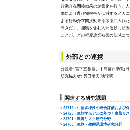
行動介在間接効果の定量化を行う。人
動により農作物被害が低減するメカニ
よる行動介在間接効果を考慮に入れた
導きだす。捕獲を含む人間活動に起因
ことが、どの程度農業被害の低減につ
外部との連携
分担者: 宮下直教授、中島啓裕助教(日
研究協力者: 長田穣氏(地球研)
関連する研究課題
24719 : 生物多様性の統合評価およ
24723 : 生態学モデルに基づく生態
24701 : 環境リスク研究分野
24703 : 生物・生態系環境研究分野