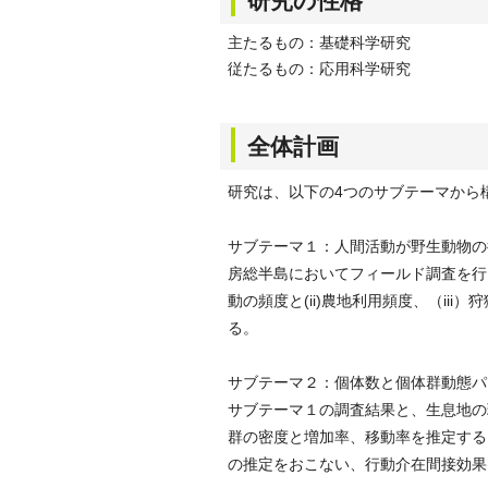
研究の性格
主たるもの：基礎科学研究
従たるもの：応用科学研究
全体計画
研究は、以下の4つのサブテーマから
サブテーマ１：人間活動が野生動物の
房総半島においてフィールド調査を行
動の頻度と(ii)農地利用頻度、（i
る。
サブテーマ２：個体数と個体群動態パ
サブテーマ１の調査結果と、生息地の
群の密度と増加率、移動率を推定する
の推定をおこない、行動介在間接効果