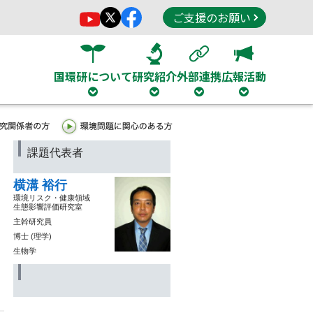
ご支援のお願い
国環研について
研究紹介
外部連携
広報活動
課題代表者
横溝 裕行
環境リスク・健康領域
生態影響評価研究室
主幹研究員
博士 (理学)
生物学