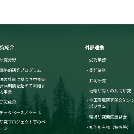
究紹介
外部連携
研究分野
受託業務
戦略的研究プログラム
委託業務
国の計画に基づき中長期
共同研究
計画期間を超えて実施す
地環研等との共同研究
る事業
全国環境研究所交流シ
研究成果
ポジウム
データベース／ツール
環境研究機関連絡会
研究プロジェクト等のペ
知的所有権（特許等）
ージ