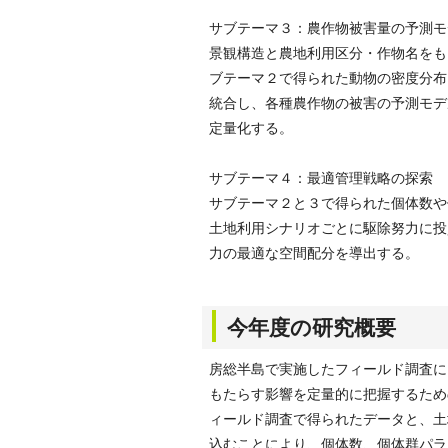
サブテーマ３：農作物被害量の予測モ
景観構造と農地利用区分・作物名をも
ブテーマ２で得られた動物の密度分布
統合し、各種農作物の被害の予測モデ
定量化する。
サブテーマ４：最適管理戦略の探索
サブテーマ２と３で得られた個体数や
土地利用シナリオごとに駆除努力に投
力の最適な空間配分を導出する。
今年度の研究概要
房総半島で実施したフィールド調査に
もたらす影響を定量的に把握するため
ィールド調査で得られたデータと、土
込むことにより、個体数、個体群パラ