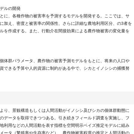
デルの開発
とに、各種作物の被害率を予測するモデルを開発する。ここでは、サ
に加え、密度と被害率の関係性、さらに詳細な農地利用区分、の3者を
ルを作成する。また、行動介在間接効果による農作物被害の変化量を
個体群パラメータ、農作物の被害予測モデルをもとに、将来の人口や
資できる予算や人的資源に制約がある中で、シカとイノシシの捕獲努
より、景観構造もしくは人間活動がイノシシ及びシカの個体群動態に
のデータを取得できつつある。引き続きフィールド調査を実施し、フ
地利用などの人間活動を表す指標を空間明示ベイズ推定モデルに組み
メータ（繁殖率や生存率など）、農作物被害程度の推定と人間活動の