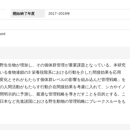
開始/終了年度
2017~2019年
ent
野生生物が増加し、その個体群管理が重要課題となっている。本研究
いる食物連鎖の3 栄養段階系における行動を介した間接効果を応用
変化とそれがもたらす個体群レベルの影響を組み込んだ管理戦略」を
の人間活動がもたらす行動介在間接効果を考慮に入れて、シカやイノ
間明示的に予測し、最適な管理戦略を導きだすことを目的とする。こ
日本など先進諸国における野生動物の管理戦略にブレークスルーをも