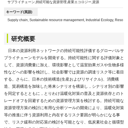
サプライチェーン,持続可能な資源管理,産業エコロジー,資源
キーワード(英語)
Supply chain, Sustainable resource management, Industrial Ecology, Resour
研究概要
日本の資源利用ネットワークの持続可能性評価するグローバルサ
プライチェーンモデルを開発する。持続可能性に関する評価対象と
して、資源消費量に加え、環境影響として温室効果ガスや生物多様
性などへの影響を検討し、社会影響では資源の調達リスク等に着目
する。さらに、日本の技術構造(生産およびリサイクル)、消費構
造、貿易構造を加味した将来シナリオを構築し，シナリオ別の影響
を同定するとともに，とりわけ温暖化対策の普及と資源依存とのト
レードオフを回避するための資源管理方策を検討する。持続可能な
資源管理方策の検討に有用な分析ツールの開発により、温暖化対策
等の推進に伴う資源利用と内在するリスク要因が明らかになる事
で、リスク緩和の対応策の検討を可能となり、低炭素社会と循環型