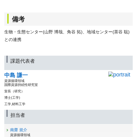
備考
生物・生態センター(山野 博哉、角谷 拓)、地域センター(茶谷 聡)
との連携
課題代表者
中島 謙一
資源循環領域
国際資源持続性研究室
室長（研究）
博士(工学)
工学,材料工学
担当者
南齋 規介
資源循環領域