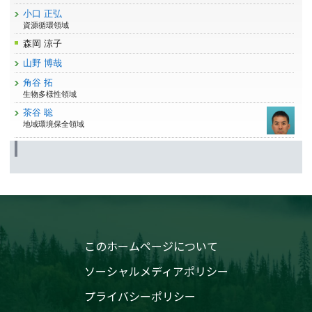
小口 正弘
資源循環領域
森岡 涼子
山野 博哉
角谷 拓
生物多様性領域
茶谷 聡
地域環境保全領域
このホームページについて
ソーシャルメディアポリシー
プライバシーポリシー