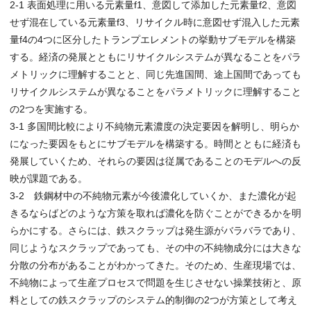
2-1 表面処理に用いる元素量f1、意図して添加した元素量f2、意図
せず混在している元素量f3、リサイクル時に意図せず混入した元素
量f4の4つに区分したトランプエレメントの挙動サブモデルを構築
する。経済の発展とともにリサイクルシステムが異なることをパラ
メトリックに理解することと、同じ先進国間、途上国間であっても
リサイクルシステムが異なることをパラメトリックに理解すること
の2つを実施する。
3-1 多国間比較により不純物元素濃度の決定要因を解明し、明らか
になった要因をもとにサブモデルを構築する。時間とともに経済も
発展していくため、それらの要因は従属であることのモデルへの反
映が課題である。
3-2 鉄鋼材中の不純物元素が今後濃化していくか、また濃化が起
きるならばどのような方策を取れば濃化を防ぐことができるかを明
らかにする。さらには、鉄スクラップは発生源がバラバラであり、
同じようなスクラップであっても、その中の不純物成分には大きな
分散の分布があることがわかってきた。そのため、生産現場では、
不純物によって生産プロセスで問題を生じさせない操業技術と、原
料としての鉄スクラップのシステム的制御の2つが方策として考え