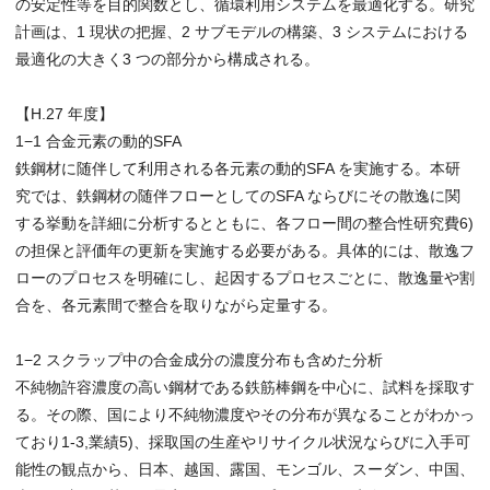
の安定性等を目的関数とし、循環利用システムを最適化する。研究
計画は、1 現状の把握、2 サブモデルの構築、3 システムにおける
最適化の大きく3 つの部分から構成される。
【H.27 年度】
1−1 合金元素の動的SFA
鉄鋼材に随伴して利用される各元素の動的SFA を実施する。本研
究では、鉄鋼材の随伴フローとしてのSFA ならびにその散逸に関
する挙動を詳細に分析するとともに、各フロー間の整合性研究費6)
の担保と評価年の更新を実施する必要がある。具体的には、散逸フ
ローのプロセスを明確にし、起因するプロセスごとに、散逸量や割
合を、各元素間で整合を取りながら定量する。
1−2 スクラップ中の合金成分の濃度分布も含めた分析
不純物許容濃度の高い鋼材である鉄筋棒鋼を中心に、試料を採取す
る。その際、国により不純物濃度やその分布が異なることがわかっ
ており1-3,業績5)、採取国の生産やリサイクル状況ならびに入手可
能性の観点から、日本、越国、露国、モンゴル、スーダン、中国、