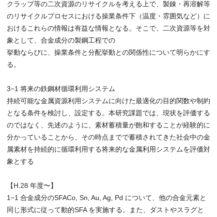
クラップ等の二次資源のリサイクルを考える上で、製錬・再溶解等
のリサイクルプロセスにおける操業条件下（温度・雰囲気など）に
おけるこれらの情報は有益な情報となる。そこで、二次資源等を対
象として、合金成分の製鋼工程での
挙動ならびに、操業条件と分配挙動との関係性について明らかにす
る。
3−1 将来の鉄鋼材循環利用システム
持続可能な金属資源利用システムに向けた最適化の目的関数や制約
となる条件を検討し、設定する。本研究課題では、現状を評価する
のではなく、先述のように、素材蓄積量が飽和することが経験的に
分かっていることから、その時点までで蓄積されてきた社会中の金
属素材を持続的に循環利用する将来的な金属利用システムを評価対
象とする
【H.28 年度〜】
1−1 合金成分のSFACo, Sn, Au, Ag, Pd について、他の合金元素と
同じ形式に従って動的SFA を実施する。また、ダストやスラグと