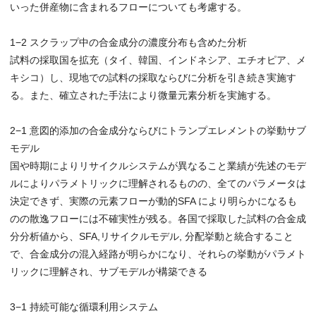
いった併産物に含まれるフローについても考慮する。
1−2 スクラップ中の合金成分の濃度分布も含めた分析
試料の採取国を拡充（タイ、韓国、インドネシア、エチオピア、メ
キシコ）し、現地での試料の採取ならびに分析を引き続き実施す
る。また、確立された手法により微量元素分析を実施する。
2−1 意図的添加の合金成分ならびにトランプエレメントの挙動サブ
モデル
国や時期によりリサイクルシステムが異なること業績が先述のモデ
ルによりパラメトリックに理解されるものの、全てのパラメータは
決定できず、実際の元素フローが動的SFA により明らかになるも
のの散逸フローには不確実性が残る。各国で採取した試料の合金成
分分析値から、SFA,リサイクルモデル, 分配挙動と統合すること
で、合金成分の混入経路が明らかになり、それらの挙動がパラメト
リックに理解され、サブモデルが構築できる
3−1 持続可能な循環利用システム