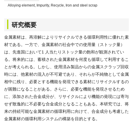
Alloying element, Impurity, Recycle, Iron and steel scrap
研究概要
金属素材は、再溶解によりリサイクルできる循環利用性に優れた素
材である。一方で、金属素材の社会中での使用量（ストック量）
は、先進国において1 人当たりストック量の飽和が観測されてい
る。将来的には、蓄積された金属素材を何度も循環して利用するこ
とが考えられる。しかし、使用済み製品からの金属スクラップ回収
時には、他素材の混入が不可避であり、それらが不純物として金属
相中に残り、必要とする機能を発現できる素材にリサイクルするの
が困難になることがある。さらに、必要な機能を発現させるため
に、添加された合金成分が、リサイクルにより機能の発現には寄与
せず散逸的に不必要な合金成分となることもある。本研究では、将
来の持続可能な金属素材の循環利用に向けて、合金成分も考慮した
金属素材の循環利用システムの構築を目的とする。