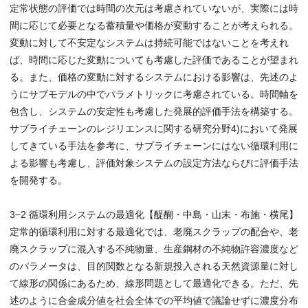
定常状態の評価では時間の次元は考慮されていないが、実際には時
間に応じて必要となる蓄積量や価格が変動することが考えられる。
変動に対して不安定なシステムは持続可能ではないことを考えれ
ば、時間に応じた変動についても考慮した評価であることが望まれ
る。また、価格の変動に対するシステムにおける影響は、先述のよ
うにサブモデルの中でパラメトリックに考慮されている。時間軸を
包含し、システムの安定性も考慮した発展的評価手法を構築する。
サプライチェーンのレジリエンスに関する研究分野4)において発展
してきている手法を参考に、サプライチェーンにはない循環利用に
よる影響も考慮し、評価対象システムの設定方法ならびに評価手法
を開発する。
3−2 循環利用システムの最適化【醍醐・中島・山末・布施・横尾】
定常的循環利用に対する最適化では、老廃スクラップの配合や、老
廃スクラップに混入する不純物量、生産鋼材の不純物許容濃度など
のパラメータは、目的関数となる新規投入される天然資源量に対し
て線形の関係にあるため、線形問題として最適化できる。ただ、先
述のように合金成分値を社会全体での平均値で議論せずに濃度分布