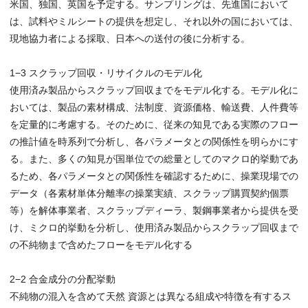
米国、独国、英国を予定する。サンプリングは、先進国において
は、試料やミルシートの提供を想定し、それ以外の国においては、
現地協力者による採取、日本への送付の後に分析する。
1−3 スクラップ回収・リサイクルのモデル化
使用済み製品からスクラップ回収までをモデル化する。モデル化に
おいては、製品の素材構成、法制度、資源価格、輸送費、人件費等
を定量的に考慮する。そのために、従来の知見である実際のフロー
の推計値を時系列で分析し、各パラメータとの関係性を明らかにす
る。また、多くの知見が国単位での総量としてのマクロ的挙動であ
るため、各パラメータとの関係性を確認するために、操業現場での
データ（各素材単体分離率の操業実績、スクラップ購買契約個票
等）を解体事業者、スクラップディーラ、製鋼事業者から提供を受
け、ミクロ的挙動を分析し、使用済み製品からスクラップ回収まで
の不純物まで含めたフローをモデル化する
2−2 合金成分の分配挙動
不純物の混入を含めて天然 資源とは異なる組成や特徴を有するス