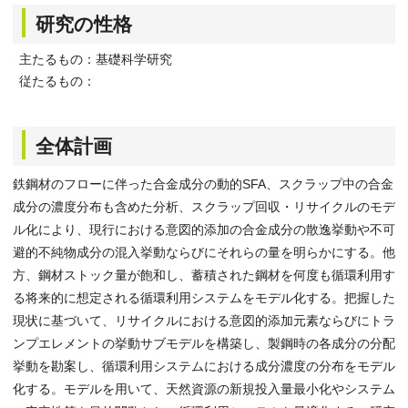
研究の性格
主たるもの：基礎科学研究
従たるもの：
全体計画
鉄鋼材のフローに伴った合金成分の動的SFA、スクラップ中の合金
成分の濃度分布も含めた分析、スクラップ回収・リサイクルのモデ
ル化により、現行における意図的添加の合金成分の散逸挙動や不可
避的不純物成分の混入挙動ならびにそれらの量を明らかにする。他
方、鋼材ストック量が飽和し、蓄積された鋼材を何度も循環利用す
る将来的に想定される循環利用システムをモデル化する。把握した
現状に基づいて、リサイクルにおける意図的添加元素ならびにトラ
ンプエレメントの挙動サブモデルを構築し、製鋼時の各成分の分配
挙動を勘案し、循環利用システムにおける成分濃度の分布をモデル
化する。モデルを用いて、天然資源の新規投入量最小化やシステム