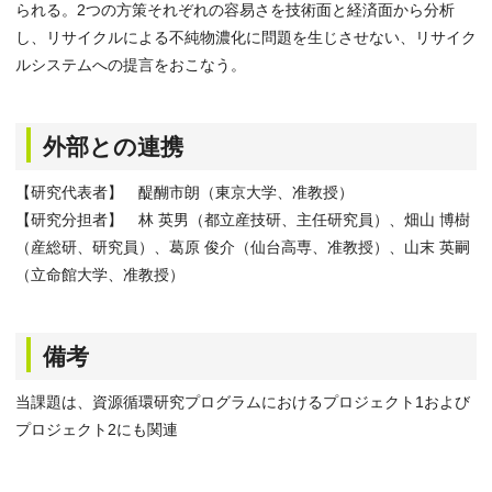
られる。2つの方策それぞれの容易さを技術面と経済面から分析
し、リサイクルによる不純物濃化に問題を生じさせない、リサイク
ルシステムへの提言をおこなう。
外部との連携
【研究代表者】 醍醐市朗（東京大学、准教授）
【研究分担者】 林 英男（都立産技研、主任研究員）、畑山 博樹
（産総研、研究員）、葛原 俊介（仙台高専、准教授）、山末 英嗣
（立命館大学、准教授）
備考
当課題は、資源循環研究プログラムにおけるプロジェクト1および
プロジェクト2にも関連