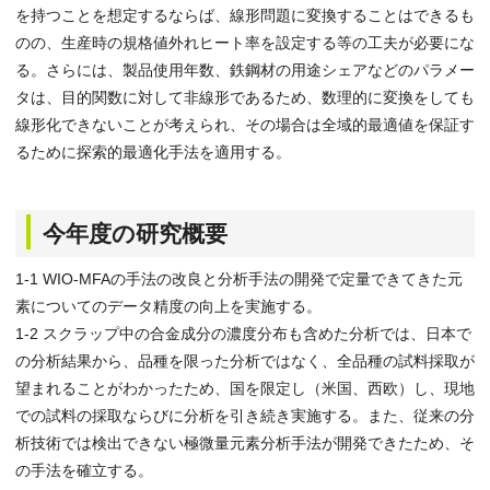
を持つことを想定するならば、線形問題に変換することはできるも
のの、生産時の規格値外れヒート率を設定する等の工夫が必要にな
る。さらには、製品使用年数、鉄鋼材の用途シェアなどのパラメー
タは、目的関数に対して非線形であるため、数理的に変換をしても
線形化できないことが考えられ、その場合は全域的最適値を保証す
るために探索的最適化手法を適用する。
今年度の研究概要
1-1 WIO-MFAの手法の改良と分析手法の開発で定量できてきた元
素についてのデータ精度の向上を実施する。
1-2 スクラップ中の合金成分の濃度分布も含めた分析では、日本で
の分析結果から、品種を限った分析ではなく、全品種の試料採取が
望まれることがわかったため、国を限定し（米国、西欧）し、現地
での試料の採取ならびに分析を引き続き実施する。また、従来の分
析技術では検出できない極微量元素分析手法が開発できたため、そ
の手法を確立する。