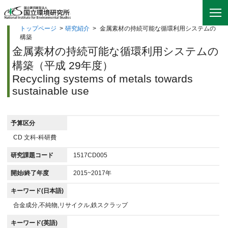
トップページ
>
研究紹介
>
金属素材の持続可能な循環利用システムの
構築
金属素材の持続可能な循環利用システムの
構築（平成 29年度）
Recycling systems of metals towards
sustainable use
予算区分
CD 文科-科研費
研究課題コード
1517CD005
開始/終了年度
2015~2017年
キーワード(日本語)
合金成分,不純物,リサイクル,鉄スクラップ
キーワード(英語)