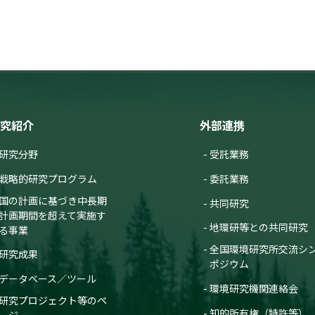
究紹介
外部連携
研究分野
受託業務
戦略的研究プログラム
委託業務
国の計画に基づき中長期
共同研究
計画期間を超えて実施す
地環研等との共同研究
る事業
全国環境研究所交流シ
研究成果
ポジウム
データベース／ツール
環境研究機関連絡会
研究プロジェクト等のペ
知的所有権（特許等）
ージ