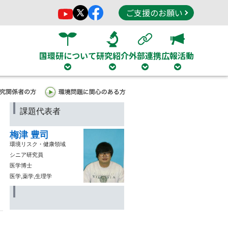
ご支援のお願い
国環研について
研究紹介
外部連携
広報活動
課題代表者
梅津 豊司
環境リスク・健康領域
シニア研究員
医学博士
医学,薬学,生理学