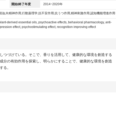
開始/終了年度
2014~2020年
精油,向精神作用,行動薬理学,抗不安作用,抗うつ作用,精神刺激作用,認知機能増進作用
ant-derived essential oils, psychoactive effects, behavioral pharmacology, anti-
epression effect, psychostimulating effect, recognition improving effect
しつづけている。そこで、香りを活用して、健康的な環境を創造する
成分の有効作用を探索し、明らかにすることで、健康的な環境を創造
する。