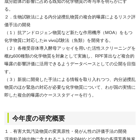
成分総体の影響に占める既知の化学物質の寄与率を明らかにす
る。
２．生物試験法による内分泌攪乱物質の複合的曝露によるリスク評
価手法の開発
（１）抗アンドロジェン物質など新たな作用機序（MOA）をもつ
化学物質に対応したin vivo試験法（魚類）を開発する。
（２）各種受容体導入酵母アッセイを用いた活性スクリーニングを
概ね600種類の化学物質を対象として実施し、RPF算出など複合的
曝露の影響評価に活用できるようデータベースとしての公開を目指
す。
（３）新規に開発した手法による情報を取り入れつつ、内分泌攪乱
物質のほか緊急の対応が必要な化学物質について、わが国の実情に
即した複合的曝露のケーススタディーを行う。
今年度の研究概要
１．有害大気汚染物質の変異原性・発がん性の評価手法の開発
浮遊粒子抽出物に含まれるニトロ化PAHなどの既知の多環芳香族炭