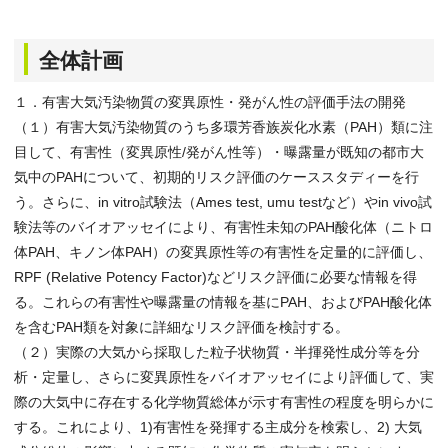
全体計画
１．有害大気汚染物質の変異原性・発がん性の評価手法の開発
（１）有害大気汚染物質のうち多環芳香族炭化水素（PAH）類に注
目して、有害性（変異原性/発がん性等）・曝露量が既知の都市大
気中のPAHについて、初期的リスク評価のケーススタディーを行
う。さらに、in vitro試験法（Ames test, umu testなど）やin vivo試
験法等のバイオアッセイにより、有害性未知のPAH酸化体（ニトロ
体PAH、キノン体PAH）の変異原性等の有害性を定量的に評価し、
RPF (Relative Potency Factor)などリスク評価に必要な情報を得
る。これらの有害性や曝露量の情報を基にPAH、およびPAH酸化体
を含むPAH類を対象に詳細なリスク評価を検討する。
（２）実際の大気から採取した粒子状物質・半揮発性成分等を分
析・定量し、さらに変異原性をバイオアッセイにより評価して、実
際の大気中に存在する化学物質総体が示す有害性の程度を明らかに
する。これにより、1)有害性を発揮する主成分を検索し、2) 大気