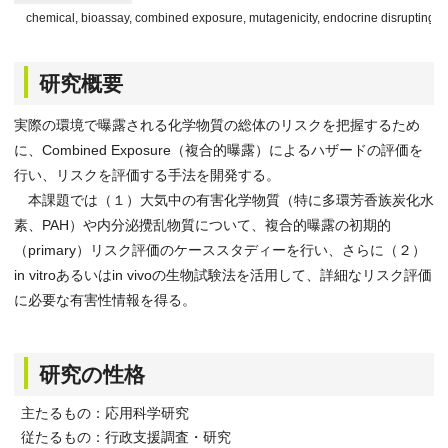
chemical, bioassay, combined exposure, mutagenicity, endocrine disrupting act
研究概要
実際の環境で曝露される化学物質の総体のリスクを把握するため
に、Combined Exposure（複合的曝露）によるハザードの評価を
行い、リスクを評価する手法を開発する。
本課題では（１）大気中の有害化学物質（特に多環芳香族炭化水
素、PAH）や内分泌攪乱物質について、複合的曝露の初期的
（primary）リスク評価のケーススタディーを行い、さらに（２）
in vitroあるいはin vivoの生物試験法を活用して、詳細なリスク評価
に必要な有害性情報を得る。
研究の性格
主たるもの：応用科学研究
従たるもの：行政支援調査・研究