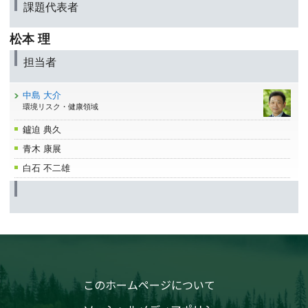
課題代表者
松本 理
担当者
中島 大介
環境リスク・健康領域
鑪迫 典久
青木 康展
白石 不二雄
このホームページについて