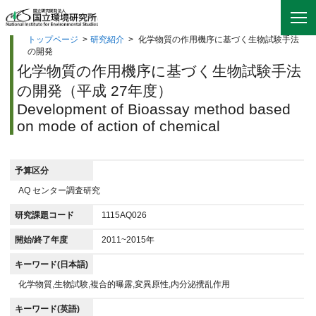
トップページ
>
研究紹介
>
化学物質の作用機序に基づく生物試験手法
の開発
化学物質の作用機序に基づく生物試験手法
の開発（平成 27年度）
Development of Bioassay method based
on mode of action of chemical
予算区分
AQ センター調査研究
研究課題コード
1115AQ026
開始/終了年度
2011~2015年
キーワード(日本語)
化学物質,生物試験,複合的曝露,変異原性,内分泌攪乱作用
キーワード(英語)