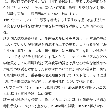
に、我が国での必要性、実行可能性を検討し、重要度の優先順位を
付けてリスト化し、それに基づいて実際に魚類、甲殻類などを用い
て試験を実施し、適用可能性について検討する。
●サブテーマ（２）「生態系を構成する主要生物を用いた試験法の
研究および特殊な物性や作用を持つ物質を対象とした評価法の開
発」
諸外国の試験法を精査し、生態系の多様性を考慮し、化審法の中に
は入っていないが生態系を構成する上での主要と目される生物（海
生生物、底生生物、昆虫、陸生植物、沈水植物等）を用いた試験法
についてその特徴を明らかにするとともに、ナノマテリアルなど化
学物質としての環境動態が既存化学物質とは異なる特殊な物性や作
用を持つ物質を対象とした試験法について我が国での必要性、実行
可能性を検討し、重要度の優先順位を付けてリスト化し、それに基
づいて実際に試験を実施し、適用可能性について検討する。
●サブテーマ（３）「in vitro毒性試験・in silico解析や作用メカニズ
ムに基づく毒性予測手法の研究」
諸外国の試験法を精査し、作用メカニズムに基づく簡便かつ迅速な
毒性予測(AOP)という点から、in vitro毒性試験・in silico解析や作