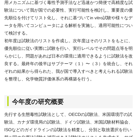
用メカニズムに基づく毒性予測手法など迅速かつ簡便で高精度な試
験法について我が国での必要性、実行可能性を検討し、重要度の優
先順位を付けてリスト化し、それに基づいてin vitro試験や様々なデ
ータを用いてコンピュータによる解析を実施し、適用可能性につい
て検討する。
初年度は試験法のリストを作成し。次年度はそのリストをもとに、
優先順位に従い実際に試験を行い、実行レベルでその問題点等を明
らかにし、問題があれば日本の環境に適用できるように試験法を改
良する。最終年の後半はサブテーマ（１）〜（３）を統合し、それ
ぞれの結果から得られた、我が国で導入すべきと考えられる試験法
を整理し、化学物質評価体系の再構築を行う。
今年度の研究概要
先行する生態毒性試験法として、OECDの試験法、米国環境庁の試
験法、カナダ環境局の試験法、ドイツ試験法、米国試験材料協会、
ISOなどのガイドラインの試験法を精査し、分別と取捨選択を行い