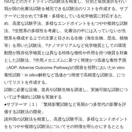
ISOなどのガイドラインの試験法を精査し、分別と取捨選択を行い
我が国の化審法試験を補完できる試験法のリストを作成する。サブ
テーマに分かれて?多種・多様化している化学物質に対応するた
め、高度な試験手法、多様なエンドポイントをもつやや複雑な試験
法、?生態系の多様性を考慮し、化審法の中には入っていないが生
態系を構成する上での主要と目される生物（海生生物、昆虫、植物
等）を用いた試験法、?ナノマテリアルなど化学物質としての環境
動態が既存化学物質とは異なる特殊な物性や作用を持つ物質を対象
とした試験法、?作用メカニズムに基づく簡便かつ迅速な毒性予測
（AOP: Adverse Outcome Pathway)の開発を視野においたin vitro
毒性試験・in silico解析など迅速かつ簡便で高精度な試験法、につ
いてリストを作成する。
試験に必要な設備、道具や試験生物を調達し、実施可能な試験につ
いては予備的に試験を実施する
●サブテーマ（１）「繁殖影響試験など長期かつ多世代の影響を評
価する試験法の開発」
諸外国の試験法を精査し、高度な試験手法、多様なエンドポイント
をもつやや複雑な試験法についてその特徴を明らかにするととも