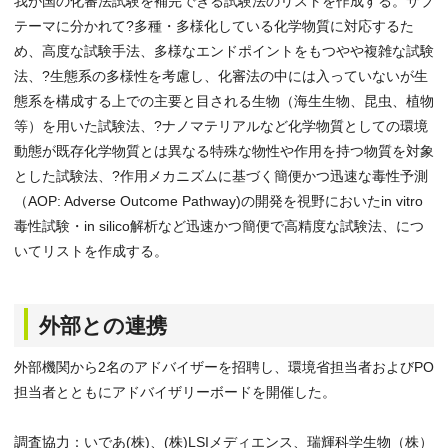
我が国の化審法試験を補完できる試験法のリストを作成する。サブ
テーマに分かれて?多種・多様化している化学物質に対応するた
め、高度な試験手法、多様なエンドポイントをもつやや複雑な試験
法、?生態系の多様性を考慮し、化審法の中には入っていないが生
態系を構成する上での主要と目される生物（海生生物、昆虫、植物
等）を用いた試験法、?ナノマテリアルなど化学物質としての環境
動態が既存化学物質とは異なる特殊な物性や作用を持つ物質を対象
とした試験法、?作用メカニズムに基づく簡便かつ迅速な毒性予測
（AOP: Adverse Outcome Pathway)の開発を視野においたin vitro
毒性試験・in silico解析など迅速かつ簡便で高精度な試験法、につ
いてリストを作成する。
外部との連携
外部機関から2名のアドバイザーを招聘し、環境省担当者およびPO
担当者とともにアドバイザリーボードを開催した。
調査協力：いであ(株)、(株)LSIメディエンス、瑞輝科学生物（株）