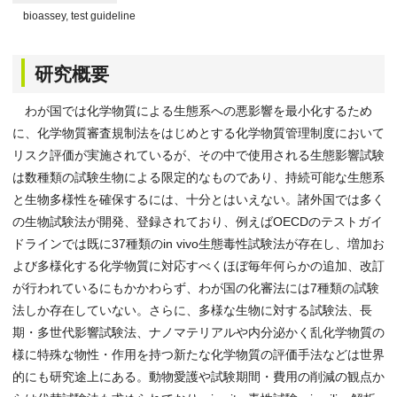
bioassey, test guideline
研究概要
わが国では化学物質による生態系への悪影響を最小化するため
に、化学物質審査規制法をはじめとする化学物質管理制度において
リスク評価が実施されているが、その中で使用される生態影響試験
は数種類の試験生物による限定的なものであり、持続可能な生態系
と生物多様性を確保するには、十分とはいえない。諸外国では多く
の生物試験法が開発、登録されており、例えばOECDのテストガイ
ドラインでは既に37種類のin vivo生態毒性試験法が存在し、増加お
よび多様化する化学物質に対応すべくほぼ毎年何らかの追加、改訂
が行われているにもかかわらず、わが国の化審法には7種類の試験
法しか存在していない。さらに、多様な生物に対する試験法、長
期・多世代影響試験法、ナノマテリアルや内分泌かく乱化学物質の
様に特殊な物性・作用を持つ新たな化学物質の評価手法などは世界
的にも研究途上にある。動物愛護や試験期間・費用の削減の観点か