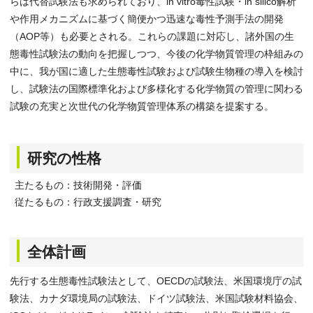
らは代替試験法も求められており、in vitro毒性試験・in silico解析
や作用メカニズムに基づく簡便かつ迅速な毒性予測手法の開発
（AOP等）も必要とされる。これらの課題に対応し、諸外国の生
態毒性試験法の動向を把握しつつ、今後の化学物質管理の枠組みの
中に、我が国に適した生態毒性試験および試験生物種の導入を検討
し、試験法の国際標準化および多様化する化学物質の管理に関わる
試験の充実と次世代の化学物質管理体系の構築を提案する。
研究の性格
主たるもの：技術開発・評価
従たるもの：行政支援調査・研究
全体計画
先行する生態毒性試験法として、OECDの試験法、米国環境庁の試
験法、カナダ環境局の試験法、ドイツ試験法、米国試験材料協会、