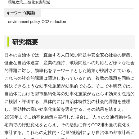
環境政策,二酸化炭素削減
キーワード(英語)
environment policy, CO2 reduction
研究概要
日本の自治体では、直面する人口減少問題や安全安心社会の構築、
健全な自治体運営、産業の維持、環境問題への対応など様々な社会
的課題に対し、効率化をキーワードとした施策が検討されている。
これらの社会的課題は関連しあっているため、複数の課題を同時に
解決できるような効率化施策が効果的である。そこで本研究では、
自治体における都市集約化等の効率化施策がもたらす効果を包括的
に検討・評価する。具体的には自治体特性別の社会的課題を整理
し、実効性の高い効率化施策を選定する。その結果を踏まえ、
2050年までに効率化施策を実行した場合に、人々の交通行動や住
宅内での行動変化をとらえ、その活動に伴うCO2排出量の変化を
推計する。これらの定性的・定量的検討により自治体の都市計画に