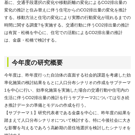
基に、交通手段選択の変化や移動距離の変化によるCO2排出量の
変化の推計と住み替えに伴う住宅からのCO2排出量の変化を推計
する。移動方法と住宅の変化により実際の行動変化が現れるまでの
時間に関する調査?を実施する。交通行動に伴うCO2排出量の推計
は有賀・松橋を中心に、住宅での活動によるCO2排出量の推計
は、金森・松橋で検討する。
今年度の研究概要
今年度は、昨年度行った自治体の直面する社会的課題を考慮した効
率化施策の検討結果をもとに人口分布シナリオの作成をサブテーマ
1を中心に行い、効率化施策を実施した場合の交通行動や住宅内の
生活に伴うCO2排出量の推計を行うサブテーマ2については引き続
き推計データの準備とモデルの作成を行う。
【サブテーマ１】研究代表者である金森を中心に、昨年度の結果を
踏まえて人口分布シナリオについて検討する。特に今後社会に大き
な影響を与えるであろう高齢期の居住地選択を検討したシナリオを