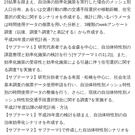
討結果を踏まえ、自治体の効率化施策を実行した場合のメッシュ別
人口分布、あるいは交通行動の際の交通手段選択や移動距離、住宅
選択の変化に関するシナリオを作成する。推計に用いるパラメータ
は時間使用データの個票を用いた分析と、3種類のwebアンケート
調査（以後、調査?-調査?と表記する）から作成する。
平成26年度の研究計画・方法
【サブテーマ１】研究代表者である金森を中心に、自治体特性別の
課題整理と効率化施策の検討を行う[サブテーマ１の1),2)]。また、
効率化施策の受容性と効率化施策による引越に伴う住宅選択に関す
る調査?を実施する。
【サブテーマ２】研究分担者である有賀・松橋を中心に、社会生活
基本調査の個票データ使用申請を行い、自治体特性別メッシュ特性
別の時間使用データの整備を行う。さらに、現状の自治体特性別メ
ッシュ特性別交通手段選択割合に関する調査?を実施する。
平成27年度以降の研究計画・方法
【サブテーマ１】平成26年度の検討を踏まえ、自治体特性別の自
治体効率化シナリオを作成する。
【サブテーマ２】サブテーマ1で作成した自治体特性別シナリオを