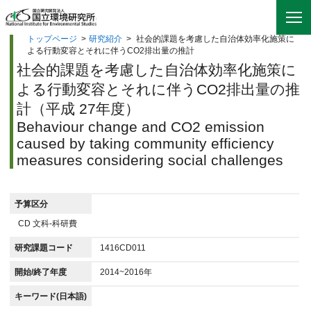
トップページ
>
研究紹介
>
社会的課題を考慮した自治体効率化施策に
よる行動変容とそれに伴うCO2排出量の推計
社会的課題を考慮した自治体効率化施策に
よる行動変容とそれに伴うCO2排出量の推
計（平成 27年度）
Behaviour change and CO2 emission
caused by taking community efficiency
measures considering social challenges
予算区分
CD 文科-科研費
研究課題コード
1416CD011
開始/終了年度
2014~2016年
キーワード(日本語)