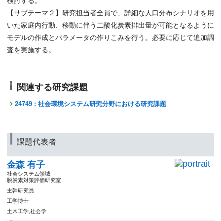
検討する。
【サブテーマ２】研究担当者全員で、詳細な人口分布シナリオを用
いた家庭内行動、移動に伴う二酸化炭素排出量が可能となるように
モデルの作成とパラメータの作りこみを行う。必要に応じて追加調
査を実施する。
関連する研究課題
24749 : 社会環境システム研究分野における研究課題
課題代表者
金森 有子
社会システム領域
脱炭素対策評価研究室
主幹研究員
工学博士
土木工学,社会学