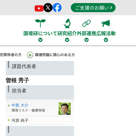
ご支援のお願い
国環研について
研究紹介
外部連携
広報活動
課題代表者
曽根 秀子
担当者
中島 大介
環境リスク・健康領域
河原 純子