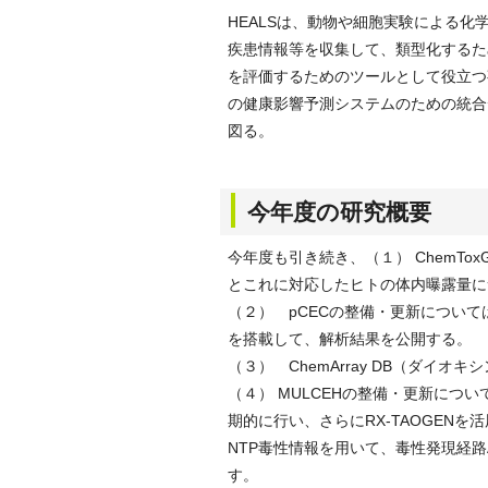
HEALSは、動物や細胞実験による
疾患情報等を収集して、類型化するた
を評価するためのツールとして役立つ
の健康影響予測システムのための統合
図る。
今年度の研究概要
今年度も引き続き、（１） ChemT
とこれに対応したヒトの体内曝露量に
（２） pCECの整備・更新につい
を搭載して、解析結果を公開する。
（３） ChemArray DB（ダ
（４） MULCEHの整備・更新につい
期的に行い、さらにRX-TAOGEN
NTP毒性情報を用いて、毒性発現経
す。