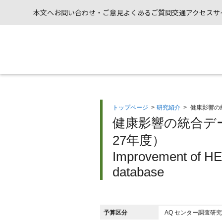
本文へ
お問い合わせ・ご意見
よくあるご質問
交通アクセス
サ
トップページ
>
研究紹介
>
健康影響の
健康影響の統合デー
27年度）
Improvement of HEA
database
予算区分
AQ センター調査研究