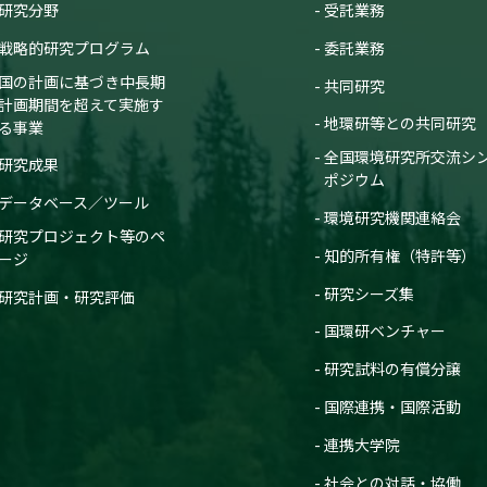
研究分野
受託業務
戦略的研究プログラム
委託業務
国の計画に基づき中長期
共同研究
計画期間を超えて実施す
地環研等との共同研究
る事業
全国環境研究所交流シ
研究成果
ポジウム
データベース／ツール
環境研究機関連絡会
研究プロジェクト等のペ
知的所有権（特許等）
ージ
研究シーズ集
研究計画・研究評価
国環研ベンチャー
研究試料の有償分譲
国際連携・国際活動
連携大学院
社会との対話・協働