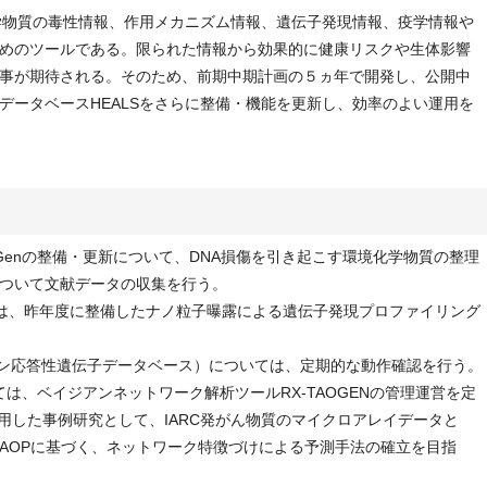
化学物質の毒性情報、作用メカニズム情報、遺伝子発現情報、疫学情報や
めのツールである。限られた情報から効果的に健康リスクや生体影響
事が期待される。そのため、前期中期計画の５ヵ年で開発し、公開中
データベースHEALSをさらに整備・機能を更新し、効率のよい運用を
oxGenの整備・更新について、DNA損傷を引き起こす環境化学物質の整理
ついて文献データの収集を行う。
ては、昨年度に整備したナノ粒子曝露による遺伝子発現プロファイリング
イオキシン応答性遺伝子データベース）については、定期的な動作確認を行う。
ては、ベイジアンネットワーク解析ツールRX-TAOGENの管理運営を定
を活用した事例研究として、IARC発がん物質のマイクロアレイデータと
路AOPに基づく、ネットワーク特徴づけによる予測手法の確立を目指