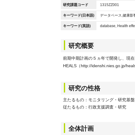
研究課題コード
1315ZZ001
キーワード(日本語)
データベース,健康影
キーワード(英語)
database, Health effe
研究概要
前期中期計画の５ヵ年で開発し、現在
HEALS（http://idenshi.nies.go.
研究の性格
主たるもの：モニタリング・研究基盤
従たるもの：行政支援調査・研究
全体計画