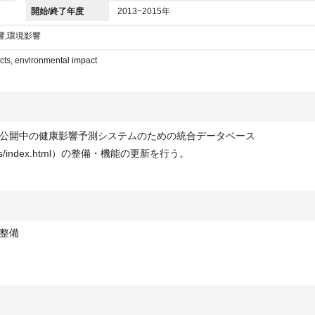
開始/終了年度
2013~2015年
響,環境影響
cts, environmental impact
公開中の健康影響予測システムのための統合データベース
jp/heals/index.html）の整備・機能の更新を行う。
整備