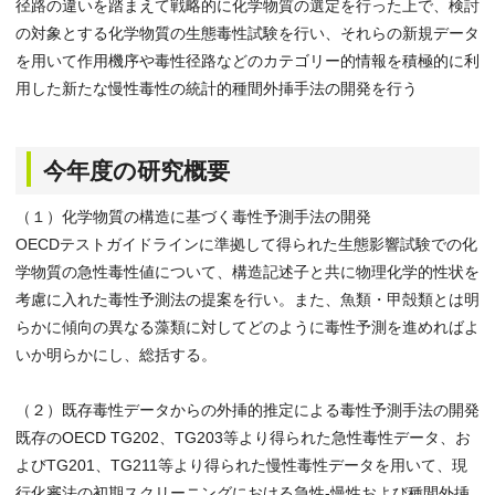
径路の違いを踏まえて戦略的に化学物質の選定を行った上で、検討
の対象とする化学物質の生態毒性試験を行い、それらの新規データ
を用いて作用機序や毒性径路などのカテゴリー的情報を積極的に利
用した新たな慢性毒性の統計的種間外挿手法の開発を行う
今年度の研究概要
（１）化学物質の構造に基づく毒性予測手法の開発
OECDテストガイドラインに準拠して得られた生態影響試験での化
学物質の急性毒性値について、構造記述子と共に物理化学的性状を
考慮に入れた毒性予測法の提案を行い。また、魚類・甲殻類とは明
らかに傾向の異なる藻類に対してどのように毒性予測を進めればよ
いか明らかにし、総括する。
（２）既存毒性データからの外挿的推定による毒性予測手法の開発
既存のOECD TG202、TG203等より得られた急性毒性データ、お
よびTG201、TG211等より得られた慢性毒性データを用いて、現
行化審法の初期スクリーニングにおける急性-慢性および種間外挿