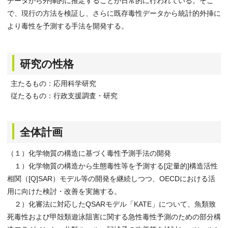
データから外挿的に推定することが日常的に行われている。そこ
で、現行の方法を検証し、さらに既存毒性データから統計的外挿に
より毒性を予測する手法を開発する。
研究の性格
主たるもの：応用科学研究
従たるもの：行政支援調査・研究
全体計画
（１）化学物質の構造に基づく毒性予測手法の開発
１）化学物質の構造から生態毒性等を予測する[定量的]構造活性
相関（[Q]SAR）モデル等の開発を継続しつつ、OECDにおける活
用に向けた検討・改善を実施する。
２）化審法に対応したQSARモデル「KATE」について、魚類致
死毒性および甲殻類遊泳阻害に関する急性毒性予測のための部分構