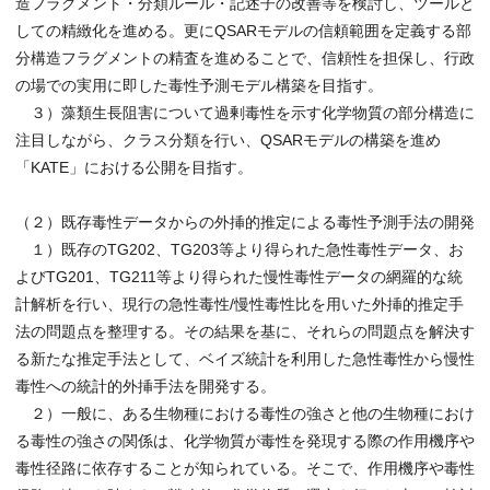
造フラグメント・分類ルール・記述子の改善等を検討し、ツールと
しての精緻化を進める。更にQSARモデルの信頼範囲を定義する部
分構造フラグメントの精査を進めることで、信頼性を担保し、行政
の場での実用に即した毒性予測モデル構築を目指す。
３）藻類生長阻害について過剰毒性を示す化学物質の部分構造に
注目しながら、クラス分類を行い、QSARモデルの構築を進め
「KATE」における公開を目指す。
（２）既存毒性データからの外挿的推定による毒性予測手法の開発
１）既存のTG202、TG203等より得られた急性毒性データ、お
よびTG201、TG211等より得られた慢性毒性データの網羅的な統
計解析を行い、現行の急性毒性/慢性毒性比を用いた外挿的推定手
法の問題点を整理する。その結果を基に、それらの問題点を解決す
る新たな推定手法として、ベイズ統計を利用した急性毒性から慢性
毒性への統計的外挿手法を開発する。
２）一般に、ある生物種における毒性の強さと他の生物種におけ
る毒性の強さの関係は、化学物質が毒性を発現する際の作用機序や
毒性径路に依存することが知られている。そこで、作用機序や毒性