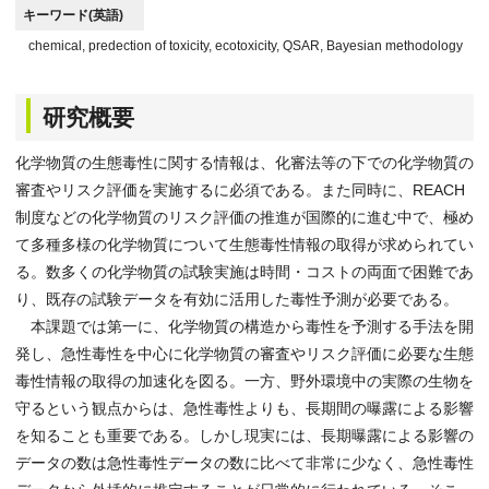
キーワード(英語)
chemical, predection of toxicity, ecotoxicity, QSAR, Bayesian methodology
研究概要
化学物質の生態毒性に関する情報は、化審法等の下での化学物質の
審査やリスク評価を実施するに必須である。また同時に、REACH
制度などの化学物質のリスク評価の推進が国際的に進む中で、極め
て多種多様の化学物質について生態毒性情報の取得が求められてい
る。数多くの化学物質の試験実施は時間・コストの両面で困難であ
り、既存の試験データを有効に活用した毒性予測が必要である。
本課題では第一に、化学物質の構造から毒性を予測する手法を開
発し、急性毒性を中心に化学物質の審査やリスク評価に必要な生態
毒性情報の取得の加速化を図る。一方、野外環境中の実際の生物を
守るという観点からは、急性毒性よりも、長期間の曝露による影響
を知ることも重要である。しかし現実には、長期曝露による影響の
データの数は急性毒性データの数に比べて非常に少なく、急性毒性