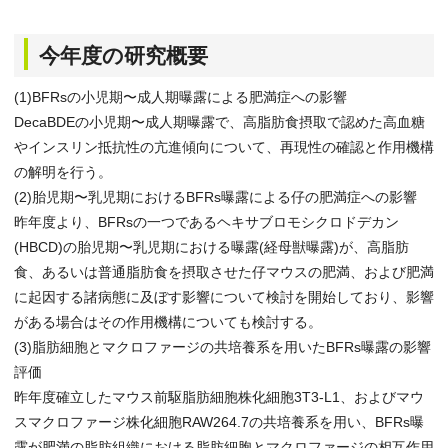
今年度の研究概要
(1)BFRsの小児期〜成人期曝露による肥満症への影響
DecaBDEの小児期〜成人期曝露で、高脂肪食摂取で認めた高血糖
やインスリン抵抗性の亢進傾向について、再現性の確認と作用機構
の解明を行う。
(2)胎児期〜乳児期におけるBFRs曝露による仔の肥満症への影響
昨年度より、BFRsの一つであるヘキサブロモシクロドデカン
(HBCD)の胎児期〜乳児期における曝露(経母獣曝露)が、高脂肪
食、あるいは普通脂肪食を摂取させた仔マウスの肥満、および肥満
に起因する諸病態に及ぼす影響について検討を開始しており、影響
がある場合はその作用機構についても検討する。
(3)脂肪細胞とマクロファージの共培養系を用いたBFRs曝露の影響
評価
昨年度確立したマウス前駆脂肪細胞株化細胞3T3-L1、およびマウ
スマクロファージ株化細胞RAW264.7の共培養系を用い、BFRs曝
露が肥満の脂肪組織における脂肪細胞とマクロファージの相互作用