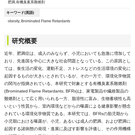
肥満,有機臭素系難燃剤
キーワード(英語)
obesity, Brominated Flame Retardants
研究概要
近年、肥満症は、成人のみならず、小児においても急激に増加して
おり、先進国を中心に大きな社会問題となっている。この原因とし
ては、食生活の変化、運動不足、ストレスなどの生活環境の変化に
起因するものが大きいとされているが、その一方で、環境化学物質
の関与が指摘されている。本研究で対象とする有機臭素系難燃剤
(Brominated Flame Retardants; BFRs)は、家電製品や繊維製品の
難燃剤として広く用いられる一方、脂溶性に富み、生物蓄積性も高
いという性質から、室内環境などからの曝露による健康影響が懸念
されている環境化学物質である。本研究では、BFRsの胎児期から
小児期における曝露が、小児、あるいは成人の肥満、および肥満に
起因する諸病態の発現・進展に及ぼす影響を評価し、その作用機構