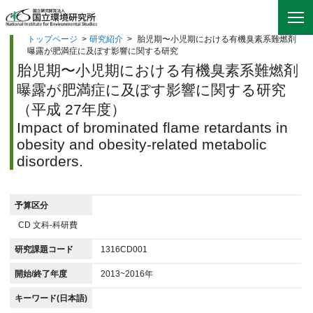
トップページ
>
研究紹介
>
胎児期〜小児期における有機臭素系難燃剤
曝露が肥満症に及ぼす影響に関する研究
胎児期〜小児期における有機臭素系難燃剤
曝露が肥満症に及ぼす影響に関する研究
（平成 27年度）
Impact of brominated flame retardants in
obesity and obesity-related metabolic
disorders.
予算区分
CD 文科-科研費
研究課題コード
1316CD001
開始/終了年度
2013~2016年
キーワード(日本語)