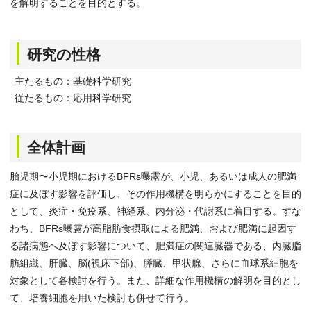
を解明することを目的とする。
研究の性格
主たるもの：基礎科学研究
従たるもの：応用科学研究
全体計画
胎児期〜小児期におけるBFRs曝露が、小児、あるいは成人の肥満
症に及ぼす影響を評価し、その作用機構を明らかにすることを目的
として、炎症・免疫系、神経系、内分泌・代謝系に着目する。すな
わち、BFRs曝露が高脂肪食摂取による肥満、および肥満に起因す
る諸病態へ及ぼす影響について、肥満症の関連臓器である、内臓脂
肪組織、肝臓、脳(視床下部)、膵臓、甲状腺、さらに血球系細胞を
対象として各検討を行う。また、詳細な作用機構の解明を目的とし
て、培養細胞を用いた検討も併せて行う。