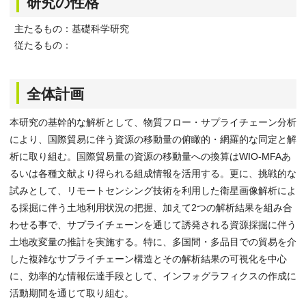
研究の性格
主たるもの：基礎科学研究
従たるもの：
全体計画
本研究の基幹的な解析として、物質フロー・サプライチェーン分析
により、国際貿易に伴う資源の移動量の俯瞰的・網羅的な同定と解
析に取り組む。国際貿易量の資源の移動量への換算はWIO-MFAあ
るいは各種文献より得られる組成情報を活用する。更に、挑戦的な
試みとして、リモートセンシング技術を利用した衛星画像解析によ
る採掘に伴う土地利用状況の把握、加えて2つの解析結果を組み合
わせる事で、サプライチェーンを通じて誘発される資源採掘に伴う
土地改変量の推計を実施する。特に、多国間・多品目での貿易を介
した複雑なサプライチェーン構造とその解析結果の可視化を中心
に、効率的な情報伝達手段として、インフォグラフィクスの作成に
活動期間を通じて取り組む。