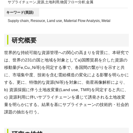
サプライチェーン,資源,土地利用,物質フロー分析,金属
キーワード(英語)
Supply chain, Resouce, Land use, Material Flow Analysis, Metal
研究概要
世界的な持続可能な資源管理への関心の高まりを背景に、本研究で
は、世界の231の国と地域を対象としてa)国際貿易を介した資源の
移動量(Fe,Cu,,Ni等)を同定する事で、各国間の繋がりを示すと共
に、市場集中度、技術を含む需給構造の変化による影響を明らかに
する。更に、特徴的な資源(Ni等)を対象に、衛星画像解析により、
b) 資源採掘に伴う土地改変量(Land use, TMR)を同定すると共に、
c) 資源利用に伴いサプライチェーンを通じて誘発される土地改変
量を明らかにする。結果を基にサプライチェーンの技術的・社会的
課題の抽出を行う。