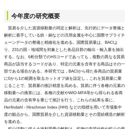
今年度の研究概要
貿易を介した資源移動量の同定と解析は、先行的にデータ整備と
解析に着手している鉄・銅などの汎用金属を中心に国際サプライチ
ェーンデータの整備と精緻化を進める。国際貿易量は、BACIよ
り、231の国・地域間を対象とした各品目群の輸出・輸入量を抽出
する。なお、6桁分類でのHSコードであっても，複数の異なる貿易
商品が該当するコードがあり、特定の元素を含有する商品はその一
部である場合がある。本研究では，BACIから得た各商品の貿易量
に0から1の範囲を取るカットオフ値を設定し，これを貿易量に乗
じることで、貿易量の推計精度を高める。貿易に伴う各種の元素の
移動量への換算には、各種の文献やWIO-MFA等から得られる各商
品の元素の含有率を乗じて推計を行う。これらの結果を基に、
Herfindahl - Hirschman Index (HHI) などの指標を用いて市場集中
度の観点から、国際貿易を介した資源移動量とその需給構造の解析
を進める。
鉱山活動に伴う土地利用量の解析は、鉱物の市場分析や鉱山の最