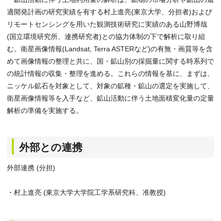
適開発計画の研究実績を有する村上進亮(東京大学、分担者)および
リモートセンシングを用いた観測技術研究に実績のある山野博哉
(国立環境研究所、連携研究者)との協力体制の下で解析に取り組
む。衛星画像情報(Landsat, Terra ASTERなど)の有無・画質等を含
めて画像情報の整理と共に、国・鉱山別の採掘量に関する時系列で
の統計情報の収集・整理を進める。これらの情報を基に、まずは、
ニッケル鉱石を対象として、対象の鉱種・鉱山の選定を実施して、
衛星画像情報等を入手など、鉱山活動に伴う土地面積変化量の定量
解析の準備を実施する。
外部との連携
外部連携 (分担)
・村上進亮 (東京大学大学院工学系研究科、准教授)