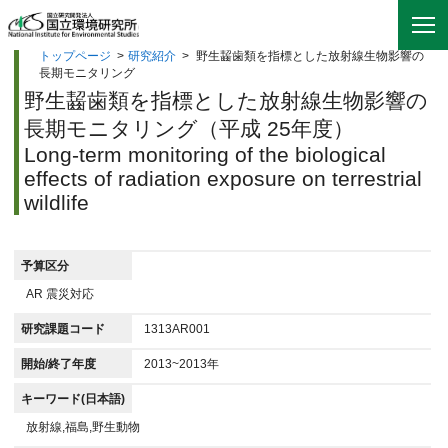
トップページ
>
研究紹介
>
野生齧歯類を指標とした放射線生物影響の
長期モニタリング
野生齧歯類を指標とした放射線生物影響の
長期モニタリング（平成 25年度）
Long-term monitoring of the biological
effects of radiation exposure on terrestrial
wildlife
予算区分
AR 震災対応
研究課題コード
1313AR001
開始/終了年度
2013~2013年
キーワード(日本語)
放射線,福島,野生動物