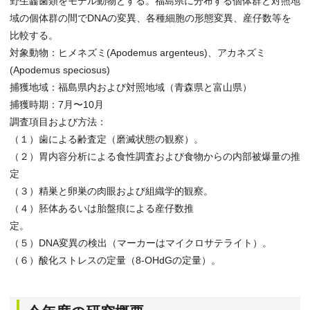
野生齧歯類をモデル動物とする。福島県に分布する個体群と対照地
域の個体群の間でDNAの変異、各種細胞の形態変異、産仔数等を
比較する。
対象動物：ヒメネズミ(Apodemus argenteus)、アカネズミ
(Apodemus speciosus)
捕獲地域：福島県内および対照地域（青森県と富山県）
捕獲時期：7月〜10月
調査項目および方法：
（１）歯による齢査定（磨滅状態の観察）。
（２）胃内容分析による食性調査および食物からの内部被爆量の推
定
（３）精巣と卵巣の肉眼および組織学的観察。
（４）胚体あるいは胎盤痕による産仔数推
定。
（５）DNA変異の検出（マーカーはマイクロサテライト）。
（６）酸化ストレスの定量（8-OHdGの定量）。