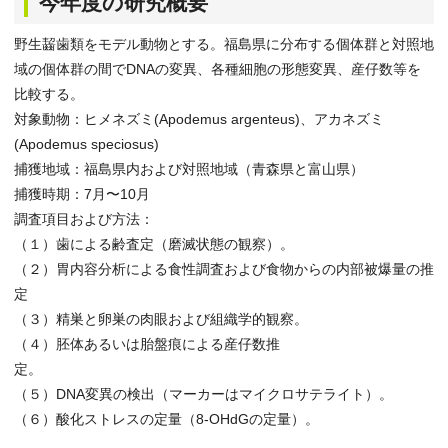
今年度の研究概要
野生齧歯類をモデル動物とする。福島県に分布する個体群と対照地
域の個体群の間でDNAの変異、各種細胞の形態変異、産仔数等を
比較する。
対象動物：ヒメネズミ(Apodemus argenteus)、アカネズミ
(Apodemus speciosus)
捕獲地域：福島県内および対照地域（青森県と富山県）
捕獲時期：7月〜10月
調査項目および方法：
（１）歯による齢査定（磨滅状態の観察）。
（２）胃内容分析による食性調査および食物からの内部被爆量の推
定
（３）精巣と卵巣の肉眼および組織学的観察。
（４）胚体あるいは胎盤痕による産仔数推
定。
（５）DNA変異の検出（マーカーはマイクロサテライト）。
（６）酸化ストレスの定量（8-OHdGの定量）。