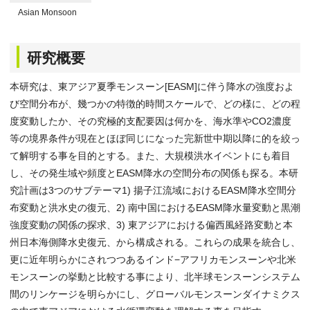
Asian Monsoon
研究概要
本研究は、東アジア夏季モンスーン[EASM]に伴う降水の強度およ
び空間分布が、幾つかの特徴的時間スケールで、どの様に、どの程
度変動したか、その究極的支配要因は何かを、海水準やCO2濃度
等の境界条件が現在とほぼ同じになった完新世中期以降に的を絞っ
て解明する事を目的とする。また、大規模洪水イベントにも着目
し、その発生域や頻度とEASM降水の空間分布の関係も探る。本研
究計画は3つのサブテーマ1) 揚子江流域におけるEASM降水空間分
布変動と洪水史の復元、2) 南中国におけるEASM降水量変動と黒潮
強度変動の関係の探求、3) 東アジアにおける偏西風経路変動と本
州日本海側降水史復元、から構成される。これらの成果を統合し、
更に近年明らかにされつつあるインド−アフリカモンスーンや北米
モンスーンの挙動と比較する事により、北半球モンスーンシステム
間のリンケージを明らかにし、グローバルモンスーンダイナミクス