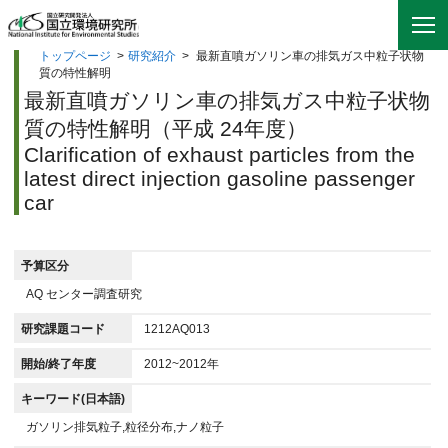
トップページ
>
研究紹介
>
最新直噴ガソリン車の排気ガス中粒子状物
質の特性解明
最新直噴ガソリン車の排気ガス中粒子状物
質の特性解明（平成 24年度）
Clarification of exhaust particles from the
latest direct injection gasoline passenger
car
予算区分
AQ センター調査研究
研究課題コード
1212AQ013
開始/終了年度
2012~2012年
キーワード(日本語)
ガソリン排気粒子,粒径分布,ナノ粒子