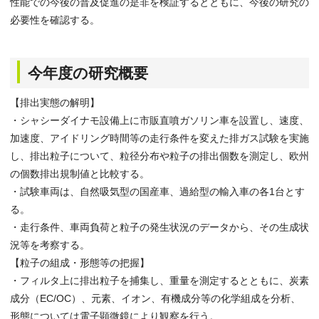
性能での今後の普及促進の是非を検証するとともに、今後の研究の
必要性を確認する。
今年度の研究概要
【排出実態の解明】
・シャシーダイナモ設備上に市販直噴ガソリン車を設置し、速度、
加速度、アイドリング時間等の走行条件を変えた排ガス試験を実施
し、排出粒子について、粒径分布や粒子の排出個数を測定し、欧州
の個数排出規制値と比較する。
・試験車両は、自然吸気型の国産車、過給型の輸入車の各1台とす
る。
・走行条件、車両負荷と粒子の発生状況のデータから、その生成状
況等を考察する。
【粒子の組成・形態等の把握】
・フィルタ上に排出粒子を捕集し、重量を測定するとともに、炭素
成分（EC/OC）、元素、イオン、有機成分等の化学組成を分析、
形態については電子顕微鏡により観察を行う。