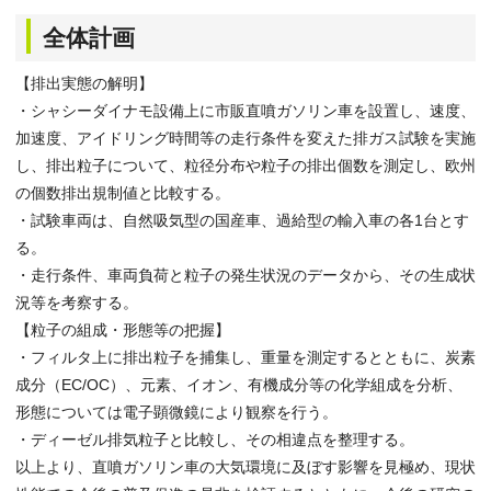
全体計画
【排出実態の解明】
・シャシーダイナモ設備上に市販直噴ガソリン車を設置し、速度、
加速度、アイドリング時間等の走行条件を変えた排ガス試験を実施
し、排出粒子について、粒径分布や粒子の排出個数を測定し、欧州
の個数排出規制値と比較する。
・試験車両は、自然吸気型の国産車、過給型の輸入車の各1台とす
る。
・走行条件、車両負荷と粒子の発生状況のデータから、その生成状
況等を考察する。
【粒子の組成・形態等の把握】
・フィルタ上に排出粒子を捕集し、重量を測定するとともに、炭素
成分（EC/OC）、元素、イオン、有機成分等の化学組成を分析、
形態については電子顕微鏡により観察を行う。
・ディーゼル排気粒子と比較し、その相違点を整理する。
以上より、直噴ガソリン車の大気環境に及ぼす影響を見極め、現状