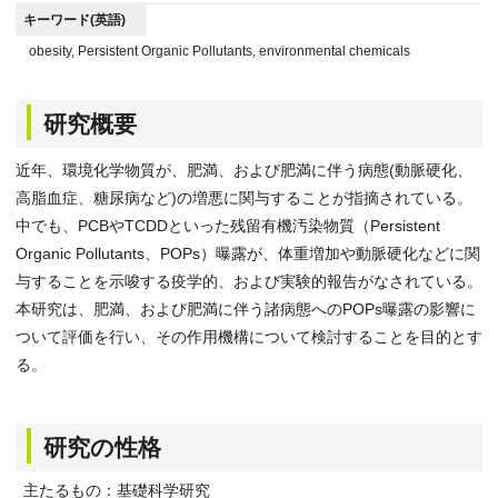
キーワード(英語)
obesity, Persistent Organic Pollutants, environmental chemicals
研究概要
近年、環境化学物質が、肥満、および肥満に伴う病態(動脈硬化、
高脂血症、糖尿病など)の増悪に関与することが指摘されている。
中でも、PCBやTCDDといった残留有機汚染物質（Persistent
Organic Pollutants、POPs）曝露が、体重増加や動脈硬化などに関
与することを示唆する疫学的、および実験的報告がなされている。
本研究は、肥満、および肥満に伴う諸病態へのPOPs曝露の影響に
ついて評価を行い、その作用機構について検討することを目的とす
る。
研究の性格
主たるもの：基礎科学研究