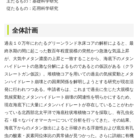
主たるもの：基礎科学研究
従たるもの：応用科学研究
全体計画
過去１０万年にわたるグリーンランド氷床コアの解析によると、最
終氷期の間に起こった数百年程度規模の突然かつ急激な気温上昇
が、大気中メタン濃度の上昇と一致することから、海底下のメタン
ハイドレートの急激な分解によるものであるとの仮説がある（クラ
スレートガン仮説）。堆積物コアを用いての過去の気候変動とメタ
ンハイドレート崩壊との因果関係を解明しようとする研究が現在活
発に行われつつある。申請者らは、これまで過去に生じた大規模な
気候変動とメタンハイドレート崩壊の関連性を明らかにするため、
現在海底下に大量にメタンハイドレートが存在していることがわか
っている北西部北太平洋で海底柱状堆積物コアを採取し、有孔虫化
石・様々なバイオマーカーについて分析を行ってきた。その結果、
海底下からのメタン放出によると示唆される浮遊性および底生有孔
虫の酸素・炭素同位体比の異常値が見つかった。さらに詳細に有機