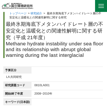
トップページ
>
研究紹介
>
最終氷期海底下メタンハイドレート層の不
安定化と温暖化との関連性解明に関する研究
最終氷期海底下メタンハイドレート層の不
安定化と温暖化との関連性解明に関する研
究（平成 21年度）
Methane hydrate instability under sea floor
and its relationship with abrupt global
warning during the last interglacial
予算区分
LA 共同研究
研究課題コード
0810LA001
開始/終了年度
2008~2010年
キーワード(日本語)