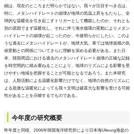
細は、現在のところまだ明らかではない。我々が注目すべき点は、
特に、メタンハイドレートの崩壊が地球の気温上昇をもたらし、全
球的な温暖化を引き起こすトリガーとして機能したのか、それとも
別の原因でまず温暖化し、それに伴う海水循環の変動によりメタン
ハイドレートの崩壊が起こったのか、今後明らかにしたい。このよ
うな過去にメタンハイドレートが、地球大気、果ては地球規模の気
候変動との関係についてさらに理解を深める必要がある。また日
本、韓国周辺における過去のメタンハイドレート崩壊の正確な記録
を時空間的に積み重ねることにより、地球のリズムによる影響を受
けやすい地域を把握することが可能となるであろう。また本研究
は、人類活動による温暖化影響だけでなく、地球の自然のリズムに
よる急激な温暖化によっても我々文明は破甚大な影響を受ける可能
性があることを示唆するでものである。
今年度の研究概要
昨年度と同様、2006年韓国海洋研究所により日本海Ulleung海盆の