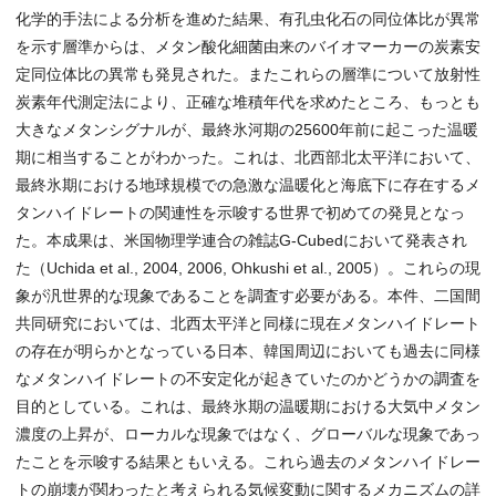
化学的手法による分析を進めた結果、有孔虫化石の同位体比が異常
を示す層準からは、メタン酸化細菌由来のバイオマーカーの炭素安
定同位体比の異常も発見された。またこれらの層準について放射性
炭素年代測定法により、正確な堆積年代を求めたところ、もっとも
大きなメタンシグナルが、最終氷河期の25600年前に起こった温暖
期に相当することがわかった。これは、北西部北太平洋において、
最終氷期における地球規模での急激な温暖化と海底下に存在するメ
タンハイドレートの関連性を示唆する世界で初めての発見となっ
た。本成果は、米国物理学連合の雑誌G-Cubedにおいて発表され
た（Uchida et al., 2004, 2006, Ohkushi et al., 2005）。これらの現
象が汎世界的な現象であることを調査す必要がある。本件、二国間
共同研究においては、北西太平洋と同様に現在メタンハイドレート
の存在が明らかとなっている日本、韓国周辺においても過去に同様
なメタンハイドレートの不安定化が起きていたのかどうかの調査を
目的としている。これは、最終氷期の温暖期における大気中メタン
濃度の上昇が、ローカルな現象ではなく、グローバルな現象であっ
たことを示唆する結果ともいえる。これら過去のメタンハイドレー
トの崩壊が関わったと考えられる気候変動に関するメカニズムの詳