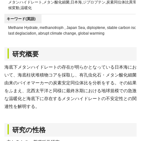
メタンハイドレート,メタン酸化細菌,日本海,ジプロプテン,炭素同位体比異常,有
候変動,温暖化
キーワード(英語)
Methane Hydrate, methanotroph , Japan Sea, diploptene, stable carbon isotop
last deglaciation, abrupt climate change, global warming
研究概要
海底下メタンハイドレートの存在が明らかとなっている日本海にお
いて、海底柱状堆積物コアを採取し、有孔虫化石・メタン酸化細菌
由来のバイオマーカーの炭素安定同位体比を分析をする。その結果
をふまえ、北西太平洋と同様に最終氷期における地球規模での急激
な温暖化と海底下に存在するメタンハイドレートの不安定性との関
連性を解明する。
研究の性格