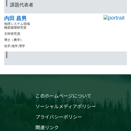
課題代表者
内田 昌男
地球システム領域
物質循環研究室
主幹研究員
博士（農学）
化学,地学,理学
このホームページについて
ソーシャルメディアポリシー
プライバシーポリシー
関連リンク