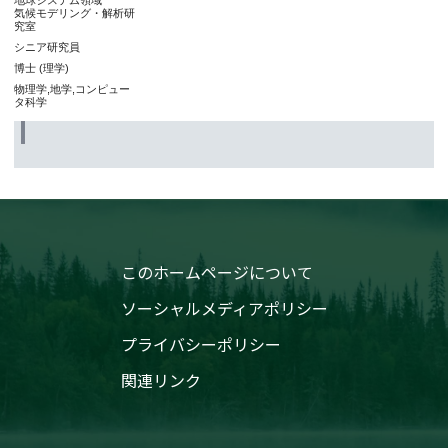
地球システム領域
気候モデリング・解析研
究室
シニア研究員
博士 (理学)
物理学,地学,コンピュー
タ科学
このホームページについて
ソーシャルメディアポリシー
プライバシーポリシー
関連リンク