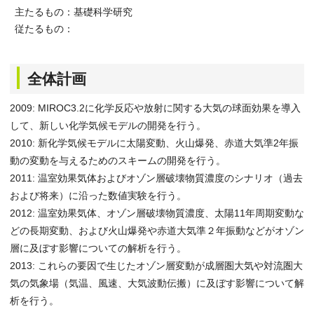
主たるもの：基礎科学研究
従たるもの：
全体計画
2009: MIROC3.2に化学反応や放射に関する大気の球面効果を導入
して、新しい化学気候モデルの開発を行う。
2010: 新化学気候モデルに太陽変動、火山爆発、赤道大気準2年振
動の変動を与えるためのスキームの開発を行う。
2011: 温室効果気体およびオゾン層破壊物質濃度のシナリオ（過去
および将来）に沿った数値実験を行う。
2012: 温室効果気体、オゾン層破壊物質濃度、太陽11年周期変動な
どの長期変動、および火山爆発や赤道大気準２年振動などがオゾン
層に及ぼす影響についての解析を行う。
2013: これらの要因で生じたオゾン層変動が成層圏大気や対流圏大
気の気象場（気温、風速、大気波動伝搬）に及ぼす影響について解
析を行う。