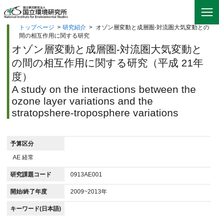
トップページ
>
研究紹介
>
オゾン層変動と成層圏-対流圏大気変動との
間の相互作用に関する研究
オゾン層変動と成層圏-対流圏大気変動と
の間の相互作用に関する研究（平成 21年
度）
A study on the interactions between the
ozone layer variations and the
stratopshere-troposphere variations
予算区分
AE 経常
研究課題コード
0913AE001
開始/終了年度
2009~2013年
キーワード(日本語)