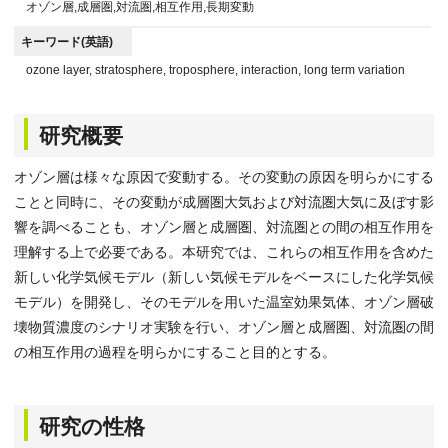
オゾン層,成層圏,対流圏,相互作用,長期変動
キーワード(英語)
ozone layer, stratosphere, troposphere, interaction, long term variation
研究概要
オゾン層は様々な原因で変動する。その変動の原因を明らかにする
ことと同時に、その変動が成層圏大気および対流圏大気に及ぼす影
響を調べることも、オゾン層と成層圏、対流圏との間の相互作用を
理解する上で必要である。本研究では、これらの相互作用を含めた
新しい化学気候モデル（新しい気候モデルをベースにした化学気候
モデル）を開発し、そのモデルを用いた温室効果気体、オゾン層破
壊物質濃度のシナリオ実験を行い、オゾン層と成層圏、対流圏の間
の相互作用の過程を明らかにすること目的とする。
研究の性格