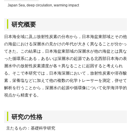
Japan Sea, deep circulation, warming impact
研究概要
日本海全域に及ぶ放射性炭素の分布から，日本海盆東部域とその他
の海盆における深層水の見かけの年代が大きく異なることが分かっ
てきた。この結果は，日本海盆東部域の深層水が他の海盆とは異な
った循環系にある，あるいは深層水の起源である北西部日本海の表
層水中の放射性炭素濃度が各々異なることに起因すると考えられ
る。そこで本研究では，日本海深層において，放射性炭素や溶存酸
素，栄養塩などに加えて他の複数の化学トレーサーを測定，併せて
解析を行うことから，深層水の起源や循環像について化学海洋学的
視点から精査する。
研究の性格
主たるもの：基礎科学研究