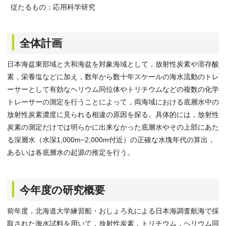
従たるもの：応用科学研究
全体計画
日本海盆東部域と大和海盆を対象海域として，放射性炭素や溶存酸
素，栄養塩などに加え，数年から数十年スケールの海水流動のトレ
ーサーとして有効なヘリウム同位体やトリチウムなどの複数の化学
トレーサーの測定を行うことによって，両海域における底層水中の
放射性炭素濃度に見られる相違の原因を探る。具体的には，放射性
炭素の測定だけでは明らかに出来なかった底層水やその上部にあた
る深層水（水深1,000m−2,000m付近）の正確な水塊年代の算出，
あるいは各底層水の起源の推定を行う。
今年度の研究概要
前年度，北海道大学練習船・おしょろ丸による日本海調査航海で採
取された海水試料を用いて，放射性炭素，トリチウム，ヘリウム同