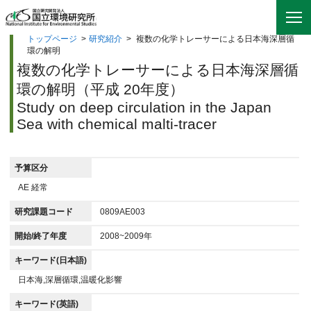
トップページ
>
研究紹介
>
複数の化学トレーサーによる日本海深層循
環の解明
複数の化学トレーサーによる日本海深層循
環の解明（平成 20年度）
Study on deep circulation in the Japan
Sea with chemical malti-tracer
予算区分
AE 経常
研究課題コード
0809AE003
開始/終了年度
2008~2009年
キーワード(日本語)
日本海,深層循環,温暖化影響
キーワード(英語)