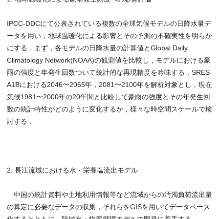
IPCC-DDCにて公表されている複数の全球気候モデルの日降水量デ
ータを用い，地球温暖化による影響とその予測の不確実性を明らか
にする．まず，各モデルの日降水量の計算値とGlobal Daily
Climatology Network(NOAA)の観測値を比較し，モデルにおける豪
雨の強度と年発生回数ついて統計的な再現精度を吟味する．SRES
A1Bにおける2046〜2065年，2081〜2100年を解析対象とし，現在
気候1981〜2000年の20年間と比較して豪雨の強度とその年発生回
数の統計特性がどのように変化するか，様々な時空間スケールで検
討する．
2. 長江流域における水・栄養塩流出モデル
中国の統計資料や土地利用情報等など流域からの汚濁負荷流出量
の算定に必要なデータの収集，それらをGISを用いてデータベース