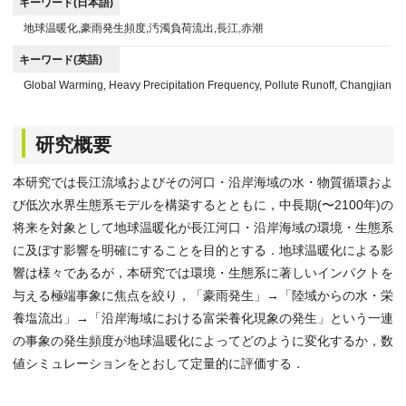
キーワード(日本語)
地球温暖化,豪雨発生頻度,汚濁負荷流出,長江,赤潮
キーワード(英語)
Global Warming, Heavy Precipitation Frequency, Pollute Runoff, Changjiang R
研究概要
本研究では長江流域およびその河口・沿岸海域の水・物質循環およ
び低次水界生態系モデルを構築するとともに，中長期(〜2100年)の
将来を対象として地球温暖化が長江河口・沿岸海域の環境・生態系
に及ぼす影響を明確にすることを目的とする．地球温暖化による影
響は様々であるが，本研究では環境・生態系に著しいインパクトを
与える極端事象に焦点を絞り，「豪雨発生」→「陸域からの水・栄
養塩流出」→「沿岸海域における富栄養化現象の発生」という一連
の事象の発生頻度が地球温暖化によってどのように変化するか，数
値シミュレーションをとおして定量的に評価する．