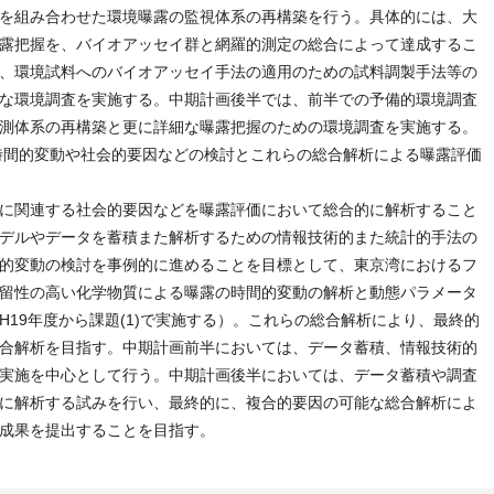
を組み合わせた環境曝露の監視体系の再構築を行う。具体的には、大
露把握を、バイオアッセイ群と網羅的測定の総合によって達成するこ
、環境試料へのバイオアッセイ手法の適用のための試料調製手法等の
な環境調査を実施する。中期計画後半では、前半での予備的環境調査
測体系の再構築と更に詳細な曝露把握のための環境調査を実施する。
の時間的変動や社会的要因などの検討とこれらの総合解析による曝露評価
に関連する社会的要因などを曝露評価において総合的に解析すること
デルやデータを蓄積また解析するための情報技術的また統計的手法の
的変動の検討を事例的に進めることを目標として、東京湾におけるフ
留性の高い化学物質による曝露の時間的変動の解析と動態パラメータ
19年度から課題(1)で実施する）。これらの総合解析により、最終的
合解析を目指す。中期計画前半においては、データ蓄積、情報技術的
実施を中心として行う。中期計画後半においては、データ蓄積や調査
に解析する試みを行い、最終的に、複合的要因の可能な総合解析によ
成果を提出することを目指す。