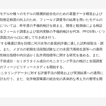
媒体モデルや種々のモデルの階層的総合化のための基盤データ構造および
別推定精度の向上のため、フィールド調査等の結果を用いたモデルの
については、昨年度の予備的検討を踏まえ、開発と観測値による検証
るフィールド調査および室内実験の予備的検討をPCB、PFOS等いくつ
題(3)から(1)に移して引き続き行う。
に対する曝露計測を目標に河川水等の多面的評価に適した試料採取法・調
。また、メダカの初期生活段階試験などの水質汚濁発生源等への適用
性検出指標や内分泌かく乱作用指標等に関する研究を進める。また、
子状成分・セミボラタイル成分のモニタリング手法の検討と全国調査
のフィージビリティースタディを開始する。
むモニタリングデータに対する評価手法の開発および実測結果への適用に
討を行う。また、化学物質曝露の総合化の具体的な考え方の整理を開