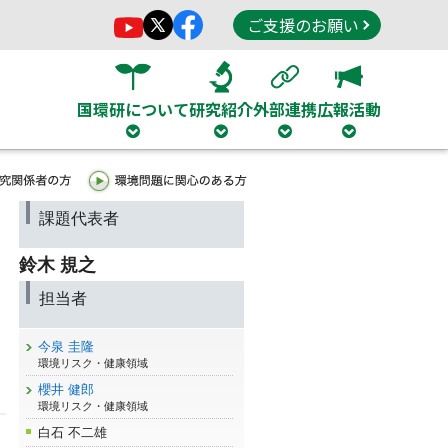
ご支援のお願い
国環研について
研究紹介
外部連携
広報活動
課題代表者
鈴木 規之
担当者
今泉 圭隆
環境リスク・健康領域
櫻井 健郎
環境リスク・健康領域
白石 不二雄