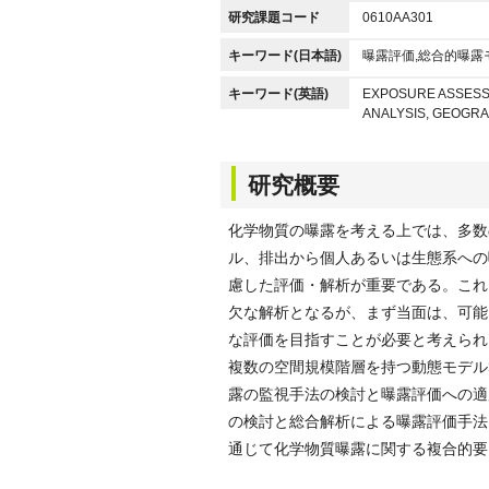
研究課題コード
0610AA301
キーワード(日本語)
曝露評価,総合的曝露
キーワード(英語)
EXPOSURE ASSESSM
ANALYSIS, GEOGRA
研究概要
化学物質の曝露を考える上では、多数
ル、排出から個人あるいは生態系への
慮した評価・解析が重要である。これ
欠な解析となるが、まず当面は、可能
な評価を目指すことが必要と考えられる
複数の空間規模階層を持つ動態モデル
露の監視手法の検討と曝露評価への適
の検討と総合解析による曝露評価手法
通じて化学物質曝露に関する複合的要