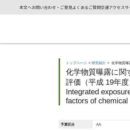
本文へ
お問い合わせ・ご意見
よくあるご質問
交通アクセス
サ
トップページ
>
研究紹介
>
化学物質曝
化学物質曝露に関
評価（平成 19年度
Integrated exposur
factors of chemica
予算区分
AA