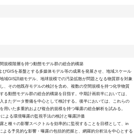
の空間規模階層を持つ動態モデル群の総合的構築
よびGISを基盤とする多媒体モデル等の成果を発展させ、地域スケール
地域GIS詳細モデル、地球規模での汚染拡散が問題となる物質群を対象
し、その他既存モデルの検討を含め、複数の空間規模を持つ化学物質
する動態モデル群の総合的構築を目指す。中期計画前半においては、
入またデータ整備を中心として検討する。後半においては、これらの
を用いた多重的および複合的規模を持つ曝露の総合解析を試みる。
総合による環境曝露の監視手法の検討と曝露評価
と種々の影響スペクトルを効率的に監視することを目標として、in
アッセイ群による予見的な影響・曝露の包括的把握と、網羅的分析法を中心とする