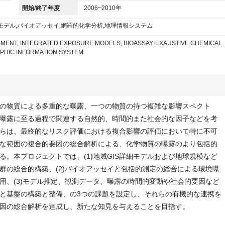
開始/終了年度
2006~2010年
モデル,バイオアッセイ,網羅的化学分析,地理情報システム
ENT, INTEGRATED EXPOSURE MODELS, BIOASSAY, EXAUSTIVE CHEMICAL
PHIC INFORMATION SYSTEM
の物質による多重的な曝露、一つの物質の持つ複雑な影響スペクト
曝露に至る過程で関連する自然的、時間的また社会的な因子などを考
らは、最終的なリスク評価における複合影響の評価において特に不可
な範囲の複合的要因の総合解析による、化学物質の曝露のより包括的
。本プロジェクトでは、(1)地域GIS詳細モデルおよび地球規模など
群の総合的構築、(2)バイオアッセイと包括的測定の総合による環境曝
用、(3)モデル推定、観測データ、曝露の時間的変動や社会的要因など
と基盤の構築と整備、の3つの課題を設定し、それらの有機的な連携を
因の総合解析を達成し、新たな知見を与えることを目指す。