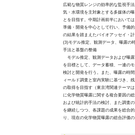
広範な物質レンジの効率的な監視手法
気・水環境を主対象とする多媒体の曝
とを目指す。中期計画前半においては
準備・開発を中心として行い、予備的
の結果を踏まえたバイオアッセイ・計
(3)モデル推定、観測データ、曝露
手法と基盤の整備
モデル推定、観測データおよび曝露
を目標として、データ蓄積、一連のモ
検討と開発を行う。また、曝露の時間
ィールド調査と室内実験に基づき、残
の取得を目指す（東京湾関連テーマはH
に化学物質曝露に関する複合要因の総
および統計的手法の検討、また調査の
を継続しつつ、各課題の成果を総合的
り、現在の化学物質曝露の総合評価の