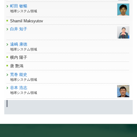
町田 敏暢
地球システム領域
Shamil Maksyutov
白井 知子
遠嶋 康徳
地球システム領域
横内 陽子
唐 艶鴻
荒巻 能史
地球システム領域
谷本 浩志
地球システム領域