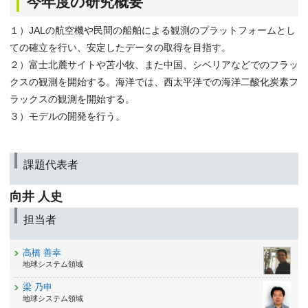
今年度の研究概要
１）JALの航空機や民間の船舶による観測のプラットフォームとし
ての確立を行い、安定したデータの取得を目指す。
２）富士北麓サイトや苫小牧、また中国、シベリアなどでのフラッ
クスの観測を開始する。海洋では、西太平洋での海洋二酸化炭素フ
ラックスの観測を開始する。
３）モデルの開発を行う。
課題代表者
向井 人史
担当者
高橋 善幸
地球システム領域
梁 乃申
地球システム領域