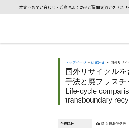
本文へ
お問い合わせ・ご意見
よくあるご質問
交通アクセス
サ
トップページ
>
研究紹介
>
国外リサイ
国外リサイクルを
手法と廃プラスチッ
Life-cycle comparis
transboundary recyc
予算区分
BE 環境-廃棄物処理