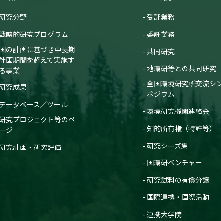
研究分野
受託業務
戦略的研究プログラム
委託業務
国の計画に基づき中長期
共同研究
計画期間を超えて実施す
地環研等との共同研究
る事業
全国環境研究所交流シ
研究成果
ポジウム
データベース／ツール
環境研究機関連絡会
研究プロジェクト等のペ
知的所有権（特許等）
ージ
研究シーズ集
研究計画・研究評価
国環研ベンチャー
研究試料の有償分譲
国際連携・国際活動
連携大学院