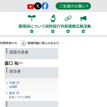
ご支援のお願い
国環研について
研究紹介
外部連携
広報活動
課題代表者
森口 祐一
担当者
寺園 淳
企画部
藤井 実
社会システム領域