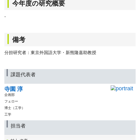
今年度の研究概要
-
備考
分担研究者：東京外国語大学・新熊隆嘉助教授
課題代表者
寺園 淳
企画部
フェロー
博士（工学）
工学
担当者