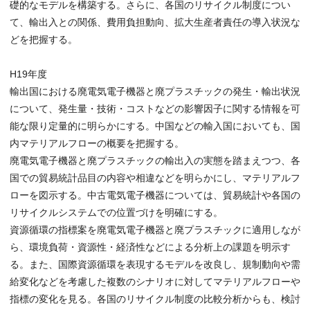
礎的なモデルを構築する。さらに、各国のリサイクル制度につい
て、輸出入との関係、費用負担動向、拡大生産者責任の導入状況な
どを把握する。
H19年度
輸出国における廃電気電子機器と廃プラスチックの発生・輸出状況
について、発生量・技術・コストなどの影響因子に関する情報を可
能な限り定量的に明らかにする。中国などの輸入国においても、国
内マテリアルフローの概要を把握する。
廃電気電子機器と廃プラスチックの輸出入の実態を踏まえつつ、各
国での貿易統計品目の内容や相違などを明らかにし、マテリアルフ
ローを図示する。中古電気電子機器については、貿易統計や各国の
リサイクルシステムでの位置づけを明確にする。
資源循環の指標案を廃電気電子機器と廃プラスチックに適用しなが
ら、環境負荷・資源性・経済性などによる分析上の課題を明示す
る。また、国際資源循環を表現するモデルを改良し、規制動向や需
給変化などを考慮した複数のシナリオに対してマテリアルフローや
指標の変化を見る。各国のリサイクル制度の比較分析からも、検討