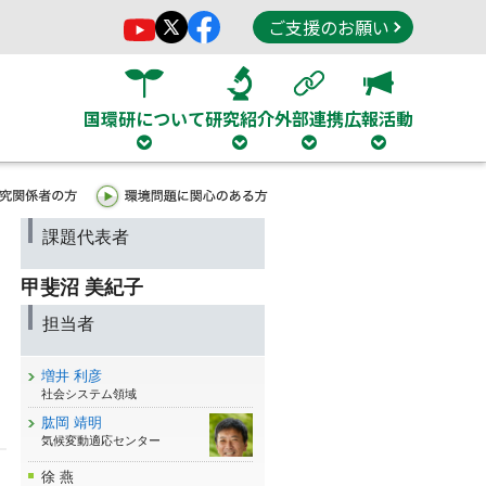
ご支援のお願い
国環研について
研究紹介
外部連携
広報活動
課題代表者
甲斐沼 美紀子
担当者
増井 利彦
社会システム領域
肱岡 靖明
気候変動適応センター
徐 燕