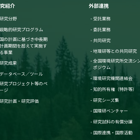
究紹介
外部連携
研究分野
受託業務
戦略的研究プログラム
委託業務
国の計画に基づき中長期
共同研究
計画期間を超えて実施す
地環研等との共同研究
る事業
全国環境研究所交流シ
研究成果
ポジウム
データベース／ツール
環境研究機関連絡会
研究プロジェクト等のペ
知的所有権（特許等）
ージ
研究シーズ集
研究計画・研究評価
国環研ベンチャー
研究試料の有償分譲
国際連携・国際活動