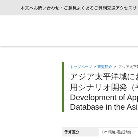
本文へ
お問い合わせ・ご意見
よくあるご質問
交通アクセス
サ
トップページ
>
研究紹介
>
アジア太平
アジア太平洋域に
用シナリオ開発（平
Development of App
Database in the Asi
予算区分
BY 環境-委託請負