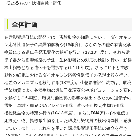
従たるもの：技術開発・評価
全体計画
健康影響評価法の開発では、実験動物の細胞において、ダイオキシ
ン応答性遺伝子の網羅的解析や(16年度)、さらのその他の有害化学
物質による遺伝子発現変化の解析を行い（17,18年度）、それら遺
伝子群から影響経路の予測、生体影響との対応の検討を行い、影響
検出指標となる遺伝子を選択する(17,18年度)。さらにヒトと実験
動物の細胞におけるダイオキシン応答性遺伝子の発現比較を行い、
種差のメカニズムを検討する(18年度)。生物影響評価法では、環境
汚染物質による各種生物の遺伝子発現変化やポピュレーション変化
を解析し(16年度)、環境汚染物質の影響を検出するための遺伝子の
選択・単離・簡易DNAアレイの作成、遺伝子組換え生物の作成、
指標微生物の特定を行う(16-18年度)。さらにDNAアレイや遺伝子
組換え生物、指標微生物を用いた環境汚染物質の検出特異性・感度
について検討し、これらを用いた環境影響評価手法の確立を行う
(18年度)。これらの結果をもとに、トキシコゲノミクスデータベー