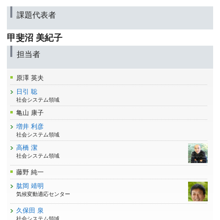
課題代表者
甲斐沼 美紀子
担当者
原澤 英夫
日引 聡
社会システム領域
亀山 康子
増井 利彦
社会システム領域
高橋 潔
社会システム領域
藤野 純一
肱岡 靖明
気候変動適応センター
久保田 泉
社会システム領域