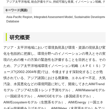
アジア太平洋地域, 統合評価モデル, 持続可能な発展, イノベーション戦略, デ
キーワード(英語)
Asia-Pacific Region, Integrated Assessment Model, Sustainable Development, 
Database
研究概要
アジア・太平洋地域において環境負荷及び環境・資源の現状及び変
化を包括的に把握し、環境分野へのイノベーションの導入とその実
現のための種々の方策の緊急性を評価することを目的とする。その
ため、アジア太平洋地域環境イノベーション戦略（ＡＰＥＩＳ）フ
ェーズ?(2002-2004年度)では、今後ますます深刻化することが危
惧されている、アジア諸国における廃棄物、エネルギー不足、大気
汚染、水質悪化などの環境問題に対して、開発してきたAIM/Trend
モデル（アジア42カ国トレンド予測モデル）、AIM/Materialモデル
（一国経済モデル）、AIM/CGEモデル（多国経済モデル）、
AIM/Ecosystemモデル（生態系モデル）、AIM/Energy（一国エネ
ルギー技術積み上げモデル）、AIM/Water（水資源モデル）をアジ