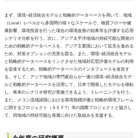
まず、環境−経済統合モデルと戦略的データベースを用いて、地域
（Local）レベルから多国間の様々なスケールで、物質フローや健
康影響、環境投資を行った場合の環境改善の効果等を評価する応用
シナリオ分析を行う。次に、アジア太平洋地域の持続可能な開発の
ための戦略的データベースを、アジア主要国において拡充を進める
ため、対策オプションの充実を図る。また、環境−経済統合モデル
と戦略的データベースをリンクさせた地域対応型評価モデルの利用
を促進するため、戦略的データベースのインタフェースを改良す
る。そして、アジア地域の専門家自らが一連の環境−経済統合モデ
ルと戦略的データベースを活用して、日本で開発したモデルを移転
し、将来のシナリオ研究が実施できるよう、トレーニングを行う。
また、メコン流域諸国における環境指標評価と戦略的環境フレーム
に関するプロジェクト（ＳＥＦ?）等の国際プロジェクトと協力し
て、同地域の持続可能な発展に向けた取組みを支援する。