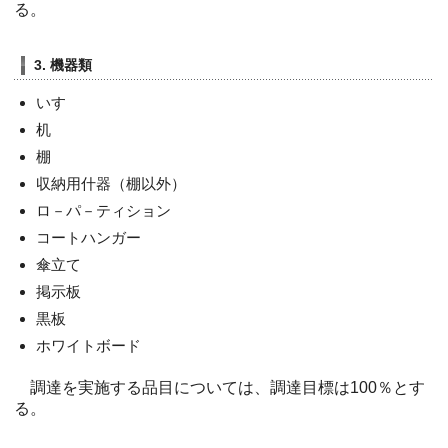
る。
3. 機器類
いす
机
棚
収納用什器（棚以外）
ロ－パ－ティション
コートハンガー
傘立て
掲示板
黒板
ホワイトボード
調達を実施する品目については、調達目標は100％とす
る。