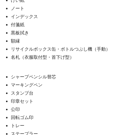
けい紙
ノート
インデックス
付箋紙
黒板拭き
額縁
リサイクルボックス缶・ボトルつぶし機（手動）
名札（衣服取付型・首下げ型）
シャープペンシル替芯
マーキングペン
スタンプ台
印章セット
公印
回転ゴム印
トレー
ステープラー