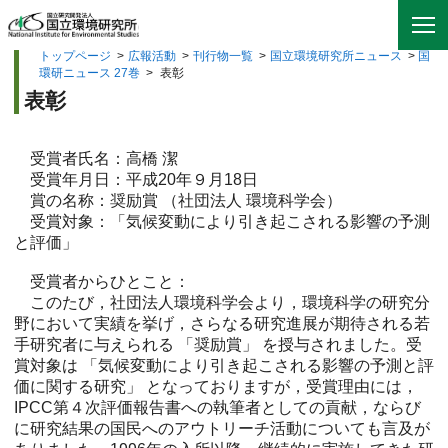
トップページ
>
広報活動
>
刊行物一覧
>
国立環境研究所ニュース
>
国
環研ニュース 27巻
>
表彰
表彰
受賞者氏名：高橋 潔
受賞年月日：平成20年９月18日
賞の名称：奨励賞 （社団法人 環境科学会）
受賞対象：「気候変動により引き起こされる影響の予測
と評価」
受賞者からひとこと：
このたび，社団法人環境科学会より，環境科学の研究分
野において実績を挙げ，さらなる研究進展が期待される若
手研究者に与えられる 「奨励賞」 を授与されました。受
賞対象は 「気候変動により引き起こされる影響の予測と評
価に関する研究」 となっておりますが，受賞理由には，
IPCC第４次評価報告書への執筆者としての貢献，ならび
に研究結果の国民へのアウトリーチ活動についても言及が