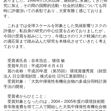
ありました。1996年の入所以降，継続的に実施してきた研
究に加え，その間の国際的活動・社会的活動についても同
時に評価頂いての表彰であり，大変有難く感じておりま
す。
これまでは全球スケールを対象とした気候影響リスクの
評価が，私自身の研究の中心位置を占めておりましたが，
今回の受賞を励みにしつつ，今後はそのリスク軽減のため
の適応策まで踏み込んだ研究を本格化させていきたく考え
ております。
受賞者氏名：谷本浩志， 猪俣 敏
受賞年月日：平成20年６月４日
賞の名称：平成20年度 （第35回） 環境賞優秀賞 （財団
法人 日立環境財団，株式会社 日刊工業新聞社）
受賞対象：「大気中揮発性有機化合物の多成分同時計測
手法の開発」
受賞者からひとこと：
受賞対象となったのは，2004～2005年度の環境技術開
発等推進費を得て二人で開始した大気中揮発性有機化合物