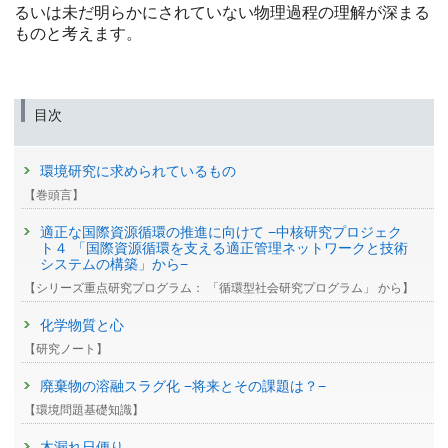
るいは未だ明らかにされていない物理過程の理解が深まる
ものと考えます。
目次
環境研究に求められているもの
【巻頭言】
適正な国際資源循環の推進に向けて −中核研究プロジェク
ト４ 「国際資源循環を支える適正管理ネットワークと技術
システムの構築」から−
【シリーズ重点研究プログラム： 「循環型社会研究プログラム」 から】
化学物質と心
【研究ノート】
廃棄物の溶融スラグ化 −将来とその課題は？−
【環境問題基礎知識】
木漏れ日便り