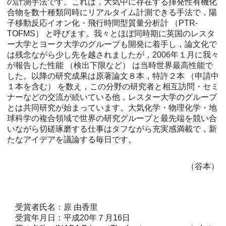
の計測手法です。これは，大気中に存在する揮発性有機化
合物を数十種類同時にリアルタイム計測できる手法で，陽
子移動反応イオン化・飛行時間型質量分析計 （PTR-
TOFMS） と呼びます。我々とほぼ同時期に英国のレスタ
ー大学とヨーク大学のグループも開発に着手し，論文化で
は残念ながら少し先を越されましたが，2006年１月に我々
が報告した性能 （検出下限など） は当時世界最高性能で
した。以降の研究成果は原著論文８本，特許２本 （申請中
１本を含む） を数え，この分野の研究者と相互訪問・セミ
ナーなどの交流が続いている他，レスター大学のグループ
とは共同研究が始まっています。大気化学・物理化学・地
球科学の複合領域で世界の研究グループと最先端を競い合
いながら切磋琢磨する仕事はタフながら充実感満載で，新
たなアイデアを議論する毎日です。
（谷本）
受賞者氏名：原 由香里
受賞年月日：平成20年７月16日