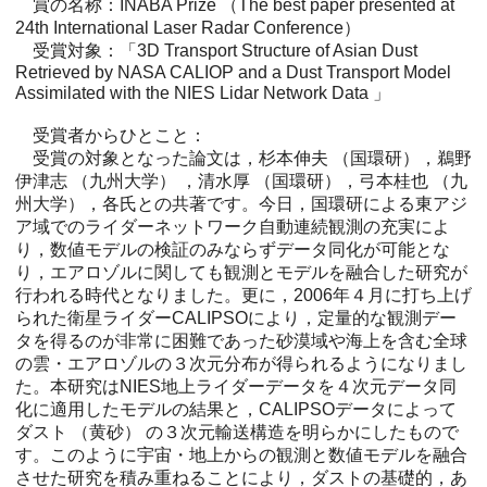
賞の名称：INABA Prize （The best paper presented at
24th International Laser Radar Conference）
受賞対象：「3D Transport Structure of Asian Dust
Retrieved by NASA CALIOP and a Dust Transport Model
Assimilated with the NIES Lidar Network Data 」
受賞者からひとこと：
受賞の対象となった論文は，杉本伸夫 （国環研），鵜野
伊津志 （九州大学） ，清水厚 （国環研），弓本桂也 （九
州大学），各氏との共著です。今日，国環研による東アジ
ア域でのライダーネットワーク自動連続観測の充実によ
り，数値モデルの検証のみならずデータ同化が可能とな
り，エアロゾルに関しても観測とモデルを融合した研究が
行われる時代となりました。更に，2006年４月に打ち上げ
られた衛星ライダーCALIPSOにより，定量的な観測デー
タを得るのが非常に困難であった砂漠域や海上を含む全球
の雲・エアロゾルの３次元分布が得られるようになりまし
た。本研究はNIES地上ライダーデータを４次元データ同
化に適用したモデルの結果と，CALIPSOデータによって
ダスト （黄砂） の３次元輸送構造を明らかにしたもので
す。このように宇宙・地上からの観測と数値モデルを融合
させた研究を積み重ねることにより，ダストの基礎的，あ