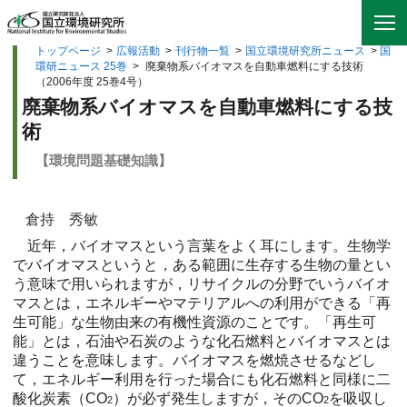
トップページ
>
広報活動
>
刊行物一覧
>
国立環境研究所ニュース
>
国
環研ニュース 25巻
>
廃棄物系バイオマスを自動車燃料にする技術
（2006年度 25巻4号）
廃棄物系バイオマスを自動車燃料にする技
術
【環境問題基礎知識】
倉持 秀敏
近年，バイオマスという言葉をよく耳にします。生物学
でバイオマスというと，ある範囲に生存する生物の量とい
う意味で用いられますが，リサイクルの分野でいうバイオ
マスとは，エネルギーやマテリアルへの利用ができる「再
生可能」な生物由来の有機性資源のことです。「再生可
能」とは，石油や石炭のような化石燃料とバイオマスとは
違うことを意味します。バイオマスを燃焼させるなどし
て，エネルギー利用を行った場合にも化石燃料と同様に二
酸化炭素（CO
）が必ず発生しますが，そのCO
を吸収し
2
2