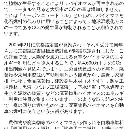
て植物が生長することにより，バイオマスが再生されるの
で，トータルで見ると大気中のCO
の量は増加しません。
2
これは「カーボンニュートラル」といわれ，バイオマスを
化石燃料の代わりに用いることによって，地球温暖化ガス
の一つであるCO
の発生量が抑制されることが期待されて
2
います。
2005年2月に京都議定書が発効され，それを受けて同年
４月に京都議定書目標達成計画が閣議決定されました。こ
の計画では，太陽光や風力による発電やバイオマスのエネ
ルギー利用などを導入することで，約4,690万トンのCO
2
排出削減を見込んでいます。この目標達成への寄与と，廃
棄物や未利用資源の有効利用という観点から，最近，家畜
排せつ物，食品廃棄物，建設発生木材（木くず），製材工
場残材，黒液（パルプ工場廃液），下水汚泥（下水処理で
生じる泥状の物質）などの廃棄物系バイオマスのエネルギ
ー利用に注目が集まっています。このような取り組みの中
で，身の回りに近いものでは，廃棄物系バイオマスを自動
車の燃料に使うという技術があります。
農作物や廃棄物等のバイオマスから作られる自動車燃料
は「輸送用バイオ燃料」や「輸送用エコ燃料」と呼ばれて