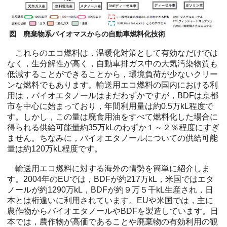
図 廃棄物系バイオマスからの自動車燃料化技術
これらのエコ燃料は，温暖化対策として有効なだけでは
なく，生分解性が高く，自動車排ガス中の大気汚染物質も
低減することができることから，環境負荷が少ないクリー
ンな燃料でもあります。輸送用エコ燃料の国内における利
用は，バイオエタノールはまだわずかですが，BDFは京都
市を中心に始まっており，年間利用量は約0.5万kL程度で
す。しかし，この量は廃食用油をすべて燃料化した場合に
得られる供給可能量約35万kLのわずか１～２％程度にすぎ
ません。ちなみに，バイオエタノールについての供給可能
量は約120万kL程度です。
輸送用エコ燃料に対する海外の情勢を簡単に紹介しま
す。2004年のEUでは，BDFが約217万kL，米国ではエタ
ノールが約1290万kL，BDFが約９万５千kL生産され，日
本とは桁違いに利用されています。EUや米国では，主に
農作物からバイオエタノールやBDFを製造しています。日
本では，農作物が高価であることや廃棄物の有効利用の観