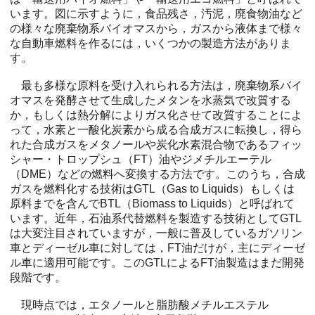
います。図に示すように，食品残さ，汚泥，廃食物油など
の様々な廃棄物系バイオマスから，ガスから液体まで様々
な自動車燃料を作るには，いくつかの製造方法がありま
す。
最も多様な原料を受け入れられる方法は，廃棄物系バイ
オマスを発酵させて生成したメタンを水蒸気で改質する
か，もしくは熱分解によりガス化させて改質することによ
って，水素と一酸化炭素から成る合成ガスに転換し，得ら
れた合成ガスをメタノールや炭化水素混合物であるフィッ
シャー・トロップシュ（FT）油やジメチルエーテル
（DME）などの燃料へ変換する方法です。このうち，合成
ガスを燃料化する技術はGTL（Gas to Liquids）もしくは
原料までを含んでBTL（Biomass to Liquids）と呼ばれて
います。近年，石油系代替燃料を製造する技術としてGTL
は大変注目されていますが，一般に普及しているガソリン
車とディーゼル車に対しては，FT油だけが，主にディーゼ
ル車に適用可能です。このGTLによるFT油製造はまだ開発
段階です。
現時点では，エタノールと脂肪酸メチルエステル