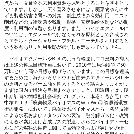
点から，廃棄物や未利用資源を原料とすることを基本とし
ています。しかし，広く普及させるには，廃棄物ゆえに生
ずる製造妨害物質への対策，副生成物の有効利用，コスト
削減などの技術課題や税制・規格・安定供給体制などの制
度・利用面の課題があります。また，バイオエタノールに
ついては，エタノールではなくそれを原料として合成され
るエチル・ターシャリー・ブチル・エーテルを利用すると
いう案もあり，利用形態が必ずしも定まっていません。
バイオエタノールやBDFのような輸送用エコ燃料の導入
は上述の達成目標計画において，2010年に原油換算で50
万kLという高い目標が掲げられています。この目標を達成
するために，海外からサトウキビ由来のエタノールやBDF
の原料となるパーム油を輸入するという話もありますが，
まずは国内で解決を目指すべきでしょう。国環研では，現
中期計画の循環型社会研究プログラム（本巻２号参照）の
中核ＰＪ３「廃棄物系バイオマスのWin-Win型資源循環技
術の開発」において，廃棄物系バイオマスから，発酵技術
による水素およびメタンガスの製造，熱分解ガス化・改質
による水素および合成ガスの製造，さらにバイオディーゼ
ルなどの燃料の製造に関して高効率化および実用化の研