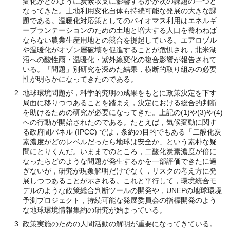
変化がどのように炭素収支に影響するかが次の課題の一つと
なってきた。土地利用変化自体も持続可能な発展の大きな課
題である。温暖化対応策としてのバイオマス利用はエネルギ
ープランテーションのための土地と増大する人口を養わねば
ならない農業生産用地との競合を提起している。エアロゾル
や温暖化がオゾン層破壊を促進することが危惧され，北米湖
沼への酸性雨・温暖化・紫外線変化の複合影響が報告されて
いる。「問題」別研究を深めた結果，横断的取り組みの必要
性が明らかになってきたのである。
地球環境問題が，科学的究明の成果をもとに政策決定を下す
局面に移りつつあることを踏まえ，決定における総合的判断
を助けるための研究が必要になってきた。上記の(1)や(3)や(4)
への行動が開始されたのである。たとえば，気候変動に関す
る政府間パネル (IPCC) では，条約の目的でもある「二酸化炭
素濃度がどのレベルだったら地球は安全か」という素朴な疑
問にとりくんだ。いままでのところ，二酸化炭素濃度が倍に
なったらどのような問題が発生するかを一部評価できたに過
ぎないが，研究が現象解明だけでなく，リスクの考え方に発
展しつつあることが示される。これと平行して，環境統合モ
デルのような政策総合判断ツールの開発や，UNEPの地球環境
予測プロジェクト，持続可能な発展委員会の指標開発のよう
な地球環境情報集約の研究が始まっている。
政策実施のための人間活動の解明が重要になってきている。