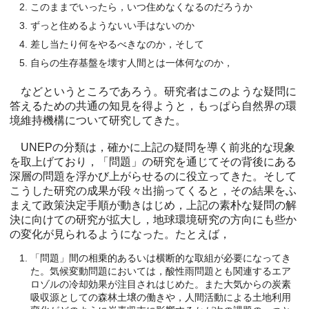
このままでいったら，いつ住めなくなるのだろうか
ずっと住めるようないい手はないのか
差し当たり何をやるべきなのか，そして
自らの生存基盤を壊す人間とは一体何なのか，
などというところであろう。研究者はこのような疑問に
答えるための共通の知見を得ようと，もっぱら自然界の環
境維持機構について研究してきた。
UNEPの分類は，確かに上記の疑問を導く前兆的な現象
を取上げており，「問題」の研究を通じてその背後にある
深層の問題を浮かび上がらせるのに役立ってきた。そして
こうした研究の成果が段々出揃ってくると，その結果をふ
まえて政策決定手順が動きはじめ，上記の素朴な疑問の解
決に向けての研究が拡大し，地球環境研究の方向にも些か
の変化が見られるようになった。たとえば，
「問題」間の相乗的あるいは横断的な取組が必要になってき
た。気候変動問題においては，酸性雨問題とも関連するエア
ロゾルの冷却効果が注目されはじめた。また大気からの炭素
吸収源としての森林土壌の働きや，人間活動による土地利用