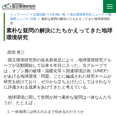
トップページ
>
広報活動
>
刊行物一覧
>
国立環境研究所ニュース
>
国
環研ニュース 15巻
>
素朴な疑問の解決にたちかえってきた地球環境研
究
素朴な疑問の解決にたちかえってきた地球
環境研究
西岡 秀三
国立環境研究所の改名新発足により，地球環境研究グル
ープが活動開始して以来６年目に入った。当グループで
は，オゾン層の破壊・温暖化等々国連環境計画（UNEP）
があげる地球環境「問題」ごとに編成された研究チームが
研究を続けており，ゼロから立ち上げたにしてはそれなり
に評価される成果をあげてきたと考えている。
地球環境に関して世間が持つ素朴な疑問は一体なんだろ
うか。たとえば，
一体地球には何人の人まで住めるのだろうか