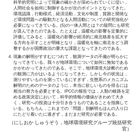
科学的究明によって現象の確かさが深められていくに従い，
人間社会を如何に制御するかが次のポイントとなってきた。
環境認識，行動様式，経済活動，文化や制度，貧困と開発な
ど環境問題への駆動力となる人間活動についての研究強化が
必要になってきている。(5)の一体人間とは？の疑問にも研究
が及んできたのである。たとえば，温暖化の影響を定量的に
評価してみると，温暖化の影響が経済的に南北格差を拡大す
る方向を示すことが明確となり，温暖化を軸に南北をどう調
整するかが国際政治の重大な課題となってきたのである。
現象の解明がすすむにつれて，観測データの不備が明らかに
なってきている。我々が地球環境について如何に無知である
かがわかってきたのである。そこで，地球環境大診断のため
の観測に力がはいるようになってきた。しかし今の状況は，
測りやすいものを測っているにすぎず，生態系のメカニズム
解明のためのデータのように，本当に欲しいものを得るには
相当の努力を必要とする。IPCCの報告では，人類の岐路を定
める政策決定において，科学的情報の価値がきわめて大き
く，研究への投資は十分引き合うものであることを指摘して
いる。もちろん，これまでの「問題」別解明もほんの入り口
にたどり着いたに過ぎず，まだまだ研究が必要である。
（にしおか しゅうぞう，地球環境研究グループ統括研究
官）