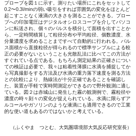
プローブを図１に示す。測りたい場所にこれをセットして
0.2〜0.3l/minの弱い吸引をすれば雰囲気の変化をほとんど
起こすことなく液滴の大きさを測ることができる。プロー
ブへの印加電圧はデジタルオシロスコープを介してパソコ
ンに転送され、個々のパルスを積分して面積を出すことか
ら、一定時間積算して粒径分布や平均粒径、個数濃度、水
分量濃度を求めることまですべて自動的に行われる。パル
ス面積から直接粒径が得られるので標準サンプルによる較
正の必要がないということも光散乱法に比べてこの方法が
すぐれている点である。もちろん測定結果の正確さについ
ての検証は必要で、我々は粘着性薄膜に水滴を捕捉してか
ら写真撮影をする方法及び水滴の重力落下速度を測る方法
との比較により、熱線法が十分正確であることを確認し
た。装置が手軽で実時間測定ができるので野外観測に適し
ている。図２は赤城山に発生した霧の観測例で、霧粒径や
濃度の時々刻々の変化が捉えられている。水滴に限らずア
ルコールやガソリンのような液滴にも適用できるので工業
的な使い道もあるのではないかと考えている。
（ふくやま つとむ、大気圏環境部大気反応研究室長）