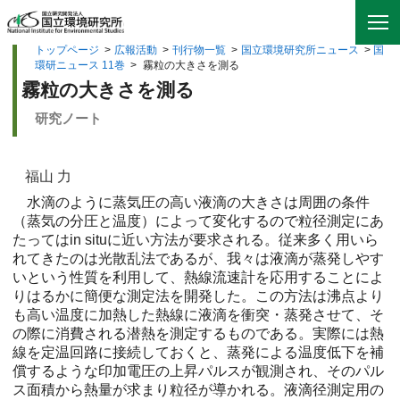
トップページ
>
広報活動
>
刊行物一覧
>
国立環境研究所ニュース
>
国
環研ニュース 11巻
>
霧粒の大きさを測る
霧粒の大きさを測る
研究ノート
福山 力
水滴のように蒸気圧の高い液滴の大きさは周囲の条件
（蒸気の分圧と温度）によって変化するので粒径測定にあ
たってはin situに近い方法が要求される。従来多く用いら
れてきたのは光散乱法であるが、我々は液滴が蒸発しやす
いという性質を利用して、熱線流速計を応用することによ
りはるかに簡便な測定法を開発した。この方法は沸点より
も高い温度に加熱した熱線に液滴を衝突・蒸発させて、そ
の際に消費される潜熱を測定するものである。実際には熱
線を定温回路に接続しておくと、蒸発による温度低下を補
償するような印加電圧の上昇パルスが観測され、そのパル
ス面積から熱量が求まり粒径が導かれる。液滴径測定用の