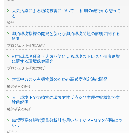
大気汚染による植物被害について —初期の研究から想うこ
と—
論評
湖沼環境指標の開発と新たな湖沼環境問題の解明に関する
研究
プロジェクト研究の紹介
都市型環境騒音・大気汚染による環境ストレスと健康影響
に関する環境保健研究
プロジェクト研究の紹介
大気中ガス状有機物質のための高感度測定法の開発
経常研究の紹介
人工環境下での植物の環境耐性反応及び生理生態機能の実
験的解明
経常研究の紹介
磁場型高分解能質量分析計を用いたＩＣＰ−ＭＳの開発につ
いて
研究ノート