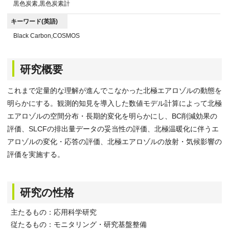
黒色炭素,黒色炭素計
キーワード(英語)
Black Carbon,COSMOS
研究概要
これまで定量的な理解が進んでこなかった北極エアロゾルの動態を
明らかにする。観測的知見を導入した数値モデル計算によって北極
エアロゾルの空間分布・長期的変化を明らかにし、BC削減効果の
評価、SLCFの排出量データの妥当性の評価、北極温暖化に伴うエ
アロゾルの変化・応答の評価、北極エアロゾルの放射・気候影響の
評価を実施する。
研究の性格
主たるもの：応用科学研究
従たるもの：モニタリング・研究基盤整備