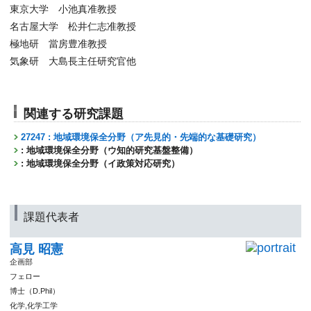
東京大学 小池真准教授
名古屋大学 松井仁志准教授
極地研 當房豊准教授
気象研 大島長主任研究官他
関連する研究課題
27247 : 地域環境保全分野（ア先見的・先端的な基礎研究）
: 地域環境保全分野（ウ知的研究基盤整備）
: 地域環境保全分野（イ政策対応研究）
課題代表者
高見 昭憲
企画部
フェロー
博士（D.Phil）
化学,化学工学