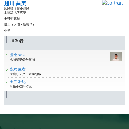
越川 昌美
地域環境保全領域
土壌環境研究室
主幹研究員
博士（人間・環境学）
化学
担当者
渡邊 未来
地域環境保全領域
高木 麻衣
環境リスク・健康領域
玉置 雅紀
生物多様性領域