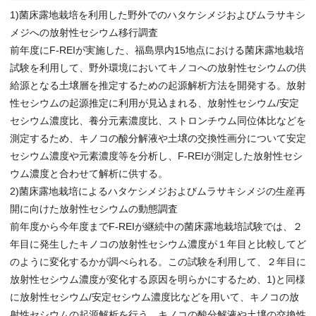
1)菌床露地栽培を利用した野外でのハタケシメジおよびムラサキシ
メジへの放射性セシウム移行調査
前年度にF-REIが実施した、福島県内15地点における菌床露地栽培
試験を利用して、野外環境においてキノコへの放射性セシウムの供
給源となる土壌層を推定するための起源解析方法を開発する。放射
性セシウムの起源推定に利用が見込まれる、放射性セシウム/安定
セシウム濃度比、養分元素濃度比、ストロンチウム同位体比などを
測定するため、キノコの酸分解液や土壌の交換性画分について安定
セシウム濃度や元素濃度等を分析し、F-REIが測定した放射性セシ
ウム濃度と合わせて解析に供する。
2)菌床露地栽培によるハタケシメジおよびムラサキシメジの生産再
開に向けた放射性セシウムの動態調査
前年度から今年度までF-REIが継続中の菌床露地栽培試験では、２
年目に発生したキノコの放射性セシウム濃度が１年目と比較してど
のように変化するかが調べられる。この試験を利用して、２年目に
放射性セシウム濃度が変化する原因を明らかにするため、1)と同様
に放射性セシウム/安定セシウム濃度比などを用いて、キノコの放
射性セシウムの起源解析を行う。キノコの酸分解液や土壌の交換性