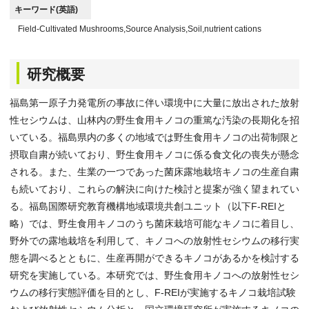
キーワード(英語)
Field-Cultivated Mushrooms,Source Analysis,Soil,nutrient cations
研究概要
福島第一原子力発電所の事故に伴い環境中に大量に放出された放射
性セシウムは、山林内の野生食用キノコの重篤な汚染の長期化を招
いている。福島県内の多くの地域では野生食用キノコの出荷制限と
摂取自粛が続いており、野生食用キノコに係る食文化の喪失が懸念
される。また、生業の一つであった菌床露地栽培キノコの生産自粛
も続いており、これらの解決に向けた検討と提案が強く望まれてい
る。福島国際研究教育機構地域環境共創ユニット（以下F-REIと
略）では、野生食用キノコのうち菌床栽培可能なキノコに着目し、
野外での露地栽培を利用して、キノコへの放射性セシウムの移行実
態を調べるとともに、生産再開ができるキノコがあるかを検討する
研究を実施している。本研究では、野生食用キノコへの放射性セシ
ウムの移行実態評価を目的とし、F-REIが実施するキノコ栽培試験