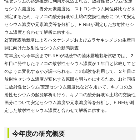
性セシウムの起源推定に利用が見込まれる、放射性セシウム/安定
セシウム濃度比、養分元素濃度比、ストロンチウム同位体比などを
測定するため、キノコの酸分解液や土壌の交換性画分について安定
セシウム濃度や元素濃度等を分析し、F-REIが測定した放射性セシ
ウム濃度と合わせて解析に供する。
2)菌床露地栽培によるハタケシメジおよびムラサキシメジの生産再
開に向けた放射性セシウムの動態調査
前年度から今年度までF-REIが継続中の菌床露地栽培試験では、２
年目に発生したキノコの放射性セシウム濃度が１年目と比較してど
のように変化するかが調べられる。この試験を利用して、２年目に
放射性セシウム濃度が変化する原因を明らかにするため、1)と同様
に放射性セシウム/安定セシウム濃度比などを用いて、キノコの放
射性セシウムの起源解析を行う。キノコの酸分解液や土壌の交換性
画分について安定セシウム濃度や元素濃度等を分析し、F-REIが測
定した放射性セシウム濃度と合わせて解析に供する。
今年度の研究概要