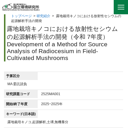
トップページ
>
研究紹介
>
露地栽培キノコにおける放射性セシウムの
起源解析手法の開発
露地栽培キノコにおける放射性セシウム
の起源解析手法の開発（令和 7年度）
Development of a Method for Source
Analysis of Radiocesium in Field-
Cultivated Mushrooms
予算区分
MA 委託請負
研究課題コード
2525MA001
開始/終了年度
2025~2025年
キーワード(日本語)
露地栽培キノコ,起源解析,土壌,無機養分