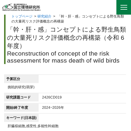
トップページ
>
研究紹介
>
「幹・肝・感」コンセプトによる野生鳥類
の大量死リスク評価概念の再構築
「幹・肝・感」コンセプトによる野生鳥類
の大量死リスク評価概念の再構築（令和 6
年度）
Reconstruction of concept of the risk
assessment for mass death of wild birds
予算区分
挑戦的研究(萌芽)
研究課題コード
2426CD019
開始/終了年度
2024~2026年
キーワード(日本語)
肝臓様細胞,感受性,多能性幹細胞