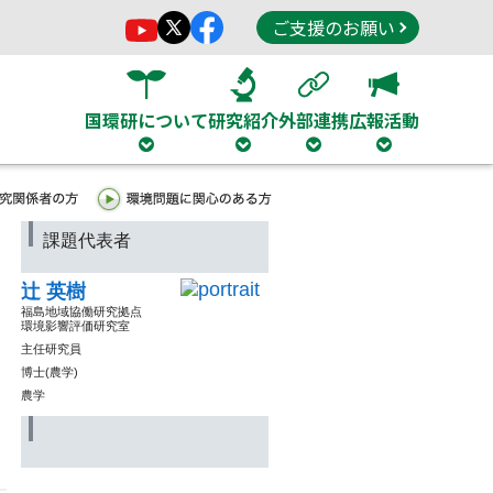
ご支援のお願い
国環研について
研究紹介
外部連携
広報活動
課題代表者
辻 英樹
福島地域協働研究拠点
環境影響評価研究室
主任研究員
博士(農学)
農学