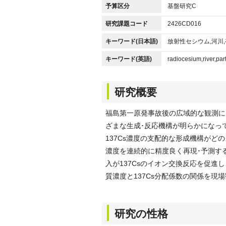
予算区分
基盤研究C
研究課題コード
2426CD016
キーワード(日本語)
放射性セシウム,河川
キーワード(英語)
radiocesium,river,par
研究概要
福島第一原発事故後の広域的な観測に
ざまな生成･反応機構が明らかになっ
137Cs濃度の支配的な形成機構がど
濃度を連続的に精度良く再現･予測す
入が137Csのイオン交換反応を促進
質濃度と137Cs分配係数の関係を現
研究の性格