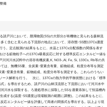
整備
る請戸川において、懸濁物質(SS)の大部分が有機物と見られる森林流
多く含むと見られる下流部の地点において、溶存態･SS態137Cs濃度
月行う。定点観測の結果をもとに、水温と137Cs分配係数の関係を表す
2地点における鉱物粒子への137Cs吸着反応に対する標準反応エンタルピー値を
試料中の溶存有機炭素,K, NO3-,Al, Fe, Si, 133Cs, Rb等の共
いては、無機SS量、全炭素･窒素含有量、鉱物組成、粒度分布等を測定
全炭素･窒素含有量、鉱物組成、粒度分布等を測定する。これらのうちい
ソース解析を行う。 次に、137Csの熱力学的平衡状態における「標準
係式」を導出するため、請戸川の山林渓流部と下流部において河川水中
川河川水を採取する。ろ過処理水に採取したSSを適量添加して恒温槽内
態を生成する(温度･SS濃度は現場観測の範囲に調整)。この結果をもとに、
標準反応エンタルピー値を評価して両者の関係式を導出する。以上より現