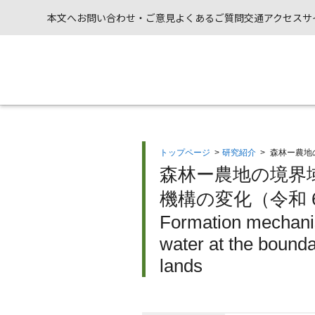
本文へ
お問い合わせ・ご意見
よくあるご質問
交通アクセス
サ
トップページ
>
研究紹介
>
森林ー農地
森林ー農地の境界域
機構の変化（令和 
Formation mechanis
water at the bounda
lands