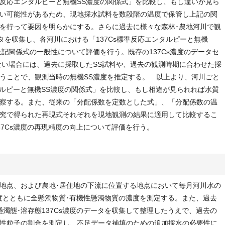
反応エンタルピーと無機SS濃度の関係式」を比較し、もし違いが見ら
い可能性があるため、現地採水試料を数段階の温度で保管し上記の関
を行って要因を明らかにする。さらに過去に様々な森林･農地河川で観
ータを収集し、各河川における「137Cs標準反応エンタルピーと無機
記関係式の一般性について評価を行う。既存の137Cs濃度のデータセ
ない場合には、過去に採取したSS試料や、過去の観測時期に合わせた採
うことで、観測当時の無機SS濃度を推定する。 以上より、河川ごと
タルピーと無機SS濃度の関係式」を比較し、もし相違が見られれば水質
察する。また、従来の「分配係数を定数とした式」、「分配係数の温
究で得られた再現式それぞれを現地観測の結果に適用して比較するこ
37Cs濃度の再現精度の向上について評価を行う。
地点、および農地･居住地の下流に位置する地点において毎月河川水の
濃度とともに全懸濁物質･有機性懸濁物質の濃度を測定する。また、過去
濁態･溶存態137Cs濃度のデータを収集して整理したうえで、過去の
性粒子の割合を測定し、不足データ補填のための追加採水の必要性に