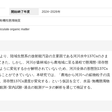
開始/終了年度
2024~2026年
,有機性懸濁物質
ticulate organic matter
より、陸域生態系の放射能汚染の主要因である河川水中137Csのさま
てきた。しかし、河川が森林域から農地域に至る過程で懸濁態･溶存態
のように変化するかが解明されていないため、河川全体の形態別137Cs
ることができていない。本研究では、「農地から河川への鉱物粒子の流
し、溶存態137Cs濃度が変化する」という仮説を立て、水温･無機懸濁物
場観測･室内試験･過去の観測データの解析を通じて検証する。