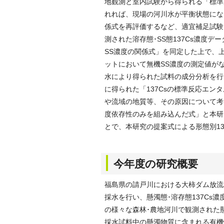
地観測と室内試験から得られる「標準
れれば、現場の河川水が平衡状態にな
係式を再評価するなど、適宜補足試験
測された溶存態･SS態137Cs濃度デ
SS濃度の関係式」を同定した上で、上
ットにおいて無機SS濃度の測定値が
水により得られた試料の成分分析を行
に得られた「137Csの標準反応エン
や流域の地質等、その原因について考
度依存性のみを組み込んだ式」と本研
とで、本研究の提案式による形態別1
今年度の研究概要
福島県の請戸川における大柿ダム放流
採水を行い、懸濁態･溶存態137Cs
の様々な森林･農地河川で観測された懸
採水試料中の懸濁物質に含まれる有機