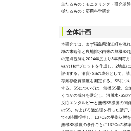
主たるもの：モニタリング・研究基盤
従たるもの：応用科学研究
全体計画
本研究では、まず福島県浪江町を流れ
域の末端部と農地排水由来の無機SSを
の定点観測を2024年度より3年間毎
van’t Hoffプロットを作成し、
評価する。溶質･SSの成分として、請戸川河川水
存溶存物質濃度を測定する。SSにつ
する。SSについては、無機SS量、
くつかの成分を選定し、河川水･SSの
反応エンタルピーと無機SS濃度の関
のSS、およびろ過処理を行った請戸
で48時間撹拌し、137Csの平衡状
無機SS濃度の条件ごとに137Csの