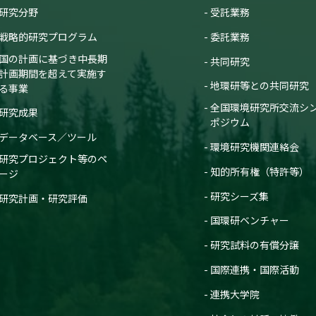
研究分野
受託業務
戦略的研究プログラム
委託業務
国の計画に基づき中長期
共同研究
計画期間を超えて実施す
地環研等との共同研究
る事業
全国環境研究所交流シ
研究成果
ポジウム
データベース／ツール
環境研究機関連絡会
研究プロジェクト等のペ
知的所有権（特許等）
ージ
研究シーズ集
研究計画・研究評価
国環研ベンチャー
研究試料の有償分譲
国際連携・国際活動
連携大学院