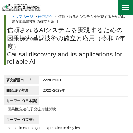
トップページ
>
研究紹介
>
信頼されるAIシステムを実現するための因
果探索基盤技術の確立と応用
信頼されるAIシステムを実現するための
因果探索基盤技術の確立と応用（令和 6年
度）
Causal discovery and its applications for
reliable AI
研究課題コード
2228TA001
開始/終了年度
2022~2028年
キーワード(日本語)
因果推論,遺伝子発現,毒性試験
キーワード(英語)
causal inference,gene expression,toxicity test