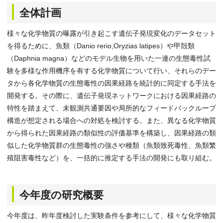
全体計画
様々な化学物質の曝露が引き起こす遺伝子発現変化のデータセット
を得るために、魚類（Danio rerio,Oryzias latipes）や甲殻類
（Daphnia magna）などのモデル生物を用いた一連の生態毒性試
験を多様な作用機序を有する化学物質について行い、それらのデー
タから各化学物質の生態毒性の因果経路を統計的に同定する手法を
開発する。その際に、遺伝子発現ネットワークにおける因果経路の
特性を踏まえて、未観測共通要因や局所的なフィードバックループ
構造が想定される場合への対処を検討する。また、異なる化学物質
から得られた因果経路の類似性の評価基準を構築し、因果経路の類
似した化学物質群の生態毒性の強さや種類（魚類致死毒性、魚類繁
殖阻害毒性など）を、一括的に推定する手法の開発にも取り組む。
今年度の研究概要
今年度は、昨年度検討した実験条件を参考にして、様々な化学物質