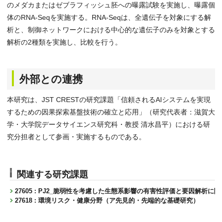
のメダカまたはゼブラフィッシュ胚への曝露試験を実施し、曝露個
体のRNA-Seqを実施する。RNA-Seqは、全遺伝子を対象にする解
析と、制御ネットワークにおける中心的な遺伝子のみを対象とする
解析の2種類を実施し、比較を行う。
外部との連携
本研究は、JST CRESTの研究課題「信頼されるAIシステムを実現
するための因果探索基盤技術の確立と応用」（研究代表者：滋賀大
学・大学院データサイエンス研究科・教授 清水昌平）における研
究分担者として参画・実施するものである。
関連する研究課題
27605 : PJ2_脆弱性を考慮した生態系影響の有害性評価と要因解析に
27618 : 環境リスク・健康分野（ア先見的・先端的な基礎研究）