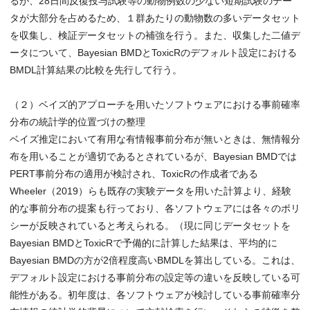
るが、28日間反復投与試験等の動物例数の少ない短期試験のデー
タが大部分を占めるため、１群あたりの動物数の多いデータセット
を収集し、検証データセットの補強を行う。また、収集した二値デ
ータについて、Bayesian BMDとToxicRのデフォルト設定における
BMDL計算結果の比較を先行して行う。
（２）ベイズ的アプローチを用いたソフトウェアにおける事前確率
分布の統計学的位置づけの整理
ベイズ推定において有用な有情報事前分布が無いときは、無情報分
布を用いることが適切であるとされているが、Bayesian BMDでは
PERT事前分布の適用が検討され、ToxicRの作成者である
Wheeler（2019）らも既存の実験データを用いた計算より、経験
的な事前分布の提案も行っており、各ソフトウェアには各々のポリ
シーが反映されていると考えられる。（現に同じデータセットを
Bayesian BMDとToxicRで予備的に計算した結果は、平均的に
Bayesian BMDの方が2倍程度高いBMDLを算出している。これは、
デフォルト設定における事前分布の設定等の違いを反映している可
能性がある。初年度は、各ソフトウェアが検討している事前確率分