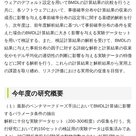
ウェアのデフォルト設定を用いてBMDLの計算結果の比較を行うと
共に、各ソフトウェアにおいて、事後確率分布や計算結果の収束の
成否に影響を与える事前確率分布の設定等に関する基礎的解析を行
う。次年度は、前年度解析結果に基づいて事前確率分布の条件を変
えた場合のBMDL計算結果に大きく影響を与える実験データセット
を用いて検証する。また、検証計算結果の解析を受けて、BMDLの
結果に与えた事前分布の因子に対する詳細な解析と計算結果の収束
化やモデル平均化の適切性の判断に影響を与える実験データの特徴
などに関する解析を行う。これらの計算結果と解析結果から実用上
の課題を取り纏め、リスク評価における実用化の促進を目指す。
今年度の研究概要
（１）最新のベンチマークドーズ手法においてBMDL計算値に影響
するパラメータ条件の抽出
解析に十分な実験データセット（200-300程度）の収集を行う。先
行研究において約150セットの検証用の実験データは収集済みであ