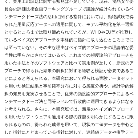
く、実用上の課題に関する知見は不足している。現在、食品安全委
員会の評価技術企画ワーキンググループで議論が続けられているベ
ンチマークドーズ法の活用に関する指針においては、動物試験で得
られた用量反応データへの適用に関して、モデル平均化を第一選択
とするところまでは取り纏められているが、WHOやEU等が推奨し
ているベイズ的アプローチを本格的に指針に取り込むところまでに
は至っていない。その主な理由はベイズ的アプローチの理論的な妥
当性は明らかにされてはいるが、これまでの頻度論的アプローチを
用いた手法とそのソフトウェアと比べて実用例が乏しく、新規のア
プローチで得られた結果の解釈に対する経験と検証が必要であるこ
とによると考えられる。本研究において得られる実験データセット
を用いた検証結果と事前確率分布に対する感度分析や、統計学的解
釈の知見を充実させることで、従来の頻度論的アプローチによるベ
ンチマークドーズ法と同等レベルで行政的に適用できるようになる
と考えられる。さらに、本研究班では、新規のベイズ的アプローチ
を用いたソフトウェアを適用する際の課題を明らかにすることに限
られるものの、得られた成果を用いて、現状の二値データを中心と
した指針にとどまっている指針に対して、連続値データや疫学デー