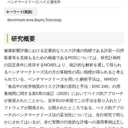
ベンチマークドーズ,ベイズ,毒性学
キーワード(英語)
Benchmark dose,Bayes,Toxicology
研究概要
健康影響評価における定量的なリスク評価の指標である許容一日摂
取量等を見積もるための根拠であるPODについては、研究計画時
の設定条件に依存するNOAELより、統計的な解析を通して得られ
るベンチマークドーズ法の方が客観性の高い指標が得られると考え
られている。ベンチマークドーズを用いた解析手法は、WHOの
「食品中の化学物質のリスク評価の原則と手法：EHC 240」の用
量相関に関する第5章の改訂（2020）においてベイズ的アプローチ
が推奨されたことから、近年EUや米国でこの手法を取り入れたソ
フトウェアが開発され、公開されたところである。ベイズ的アプロ
ーチのベンチマークドーズ法の妥当性については、先行研究で明ら
かにされてはいるが、未だ実際の行政的な評価への適用事例は乏し