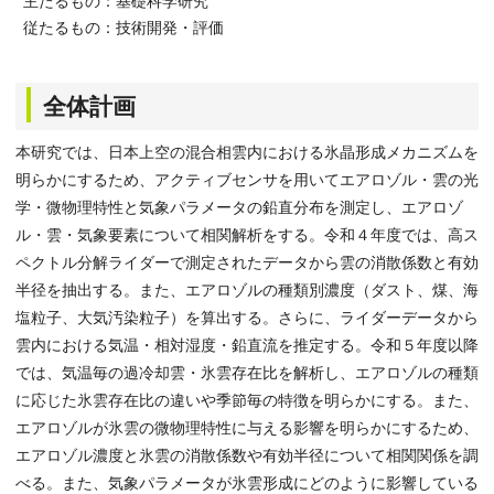
主たるもの：基礎科学研究
従たるもの：技術開発・評価
全体計画
本研究では、日本上空の混合相雲内における氷晶形成メカニズムを
明らかにするため、アクティブセンサを用いてエアロゾル・雲の光
学・微物理特性と気象パラメータの鉛直分布を測定し、エアロゾ
ル・雲・気象要素について相関解析をする。令和４年度では、高ス
ペクトル分解ライダーで測定されたデータから雲の消散係数と有効
半径を抽出する。また、エアロゾルの種類別濃度（ダスト、煤、海
塩粒子、大気汚染粒子）を算出する。さらに、ライダーデータから
雲内における気温・相対湿度・鉛直流を推定する。令和５年度以降
では、気温毎の過冷却雲・氷雲存在比を解析し、エアロゾルの種類
に応じた氷雲存在比の違いや季節毎の特徴を明らかにする。また、
エアロゾルが氷雲の微物理特性に与える影響を明らかにするため、
エアロゾル濃度と氷雲の消散係数や有効半径について相関関係を調
べる。また、気象パラメータが氷雲形成にどのように影響している