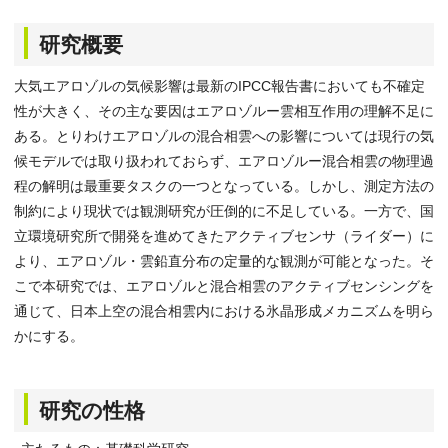
研究概要
大気エアロゾルの気候影響は最新のIPCC報告書においても不確定
性が大きく、その主な要因はエアロゾルー雲相互作用の理解不足に
ある。とりわけエアロゾルの混合相雲への影響については現行の気
候モデルでは取り扱われておらず、エアロゾルー混合相雲の物理過
程の解明は最重要タスクの一つとなっている。しかし、測定方法の
制約により現状では観測研究が圧倒的に不足している。一方で、国
立環境研究所で開発を進めてきたアクティブセンサ（ライダー）に
より、エアロゾル・雲鉛直分布の定量的な観測が可能となった。そ
こで本研究では、エアロゾルと混合相雲のアクティブセンシングを
通じて、日本上空の混合相雲内における氷晶形成メカニズムを明ら
かにする。
研究の性格