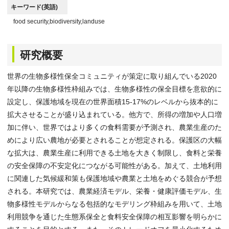
キーワード(英語)
food security,biodiversity,landuse
研究概要
世界の生物多様性保全コミュニティが策定に取り組んでいる2020
年以降の生物多様性枠組みでは、生物多様性の保全目標を意欲的に
設定し、保護地域を現在の世界面積15-17%のレベルから抜本的に
拡大させることが盛り込まれている。他方で、所得の増加や人口増
加に伴い、世界ではより多くの食料需要が予測され、農業生産のた
めにより広い農地が必要とされることが想定される。保護区の大幅
な拡大は、農業生産に利用できる土地を大きく制限し、食料と栄養
の安全保障の不安定化につながる可能性がある。加えて、土地利用
に関連した気候緩和策も保護地域や農業と土地をめぐる競合が予想
される。本研究では、農業経済モデル、栄養・健康評価モデル、生
物多様性モデルからなる包括的なモデリング枠組みを用いて、土地
利用競争を通じた生態系保全と食料安全保障の相互影響を明らかに