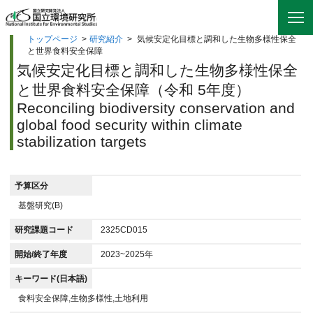
トップページ
>
研究紹介
>
気候安定化目標と調和した生物多様性保全
と世界食料安全保障
気候安定化目標と調和した生物多様性保全
と世界食料安全保障（令和 5年度）
Reconciling biodiversity conservation and
global food security within climate
stabilization targets
予算区分
基盤研究(B)
研究課題コード
2325CD015
開始/終了年度
2023~2025年
キーワード(日本語)
食料安全保障,生物多様性,土地利用