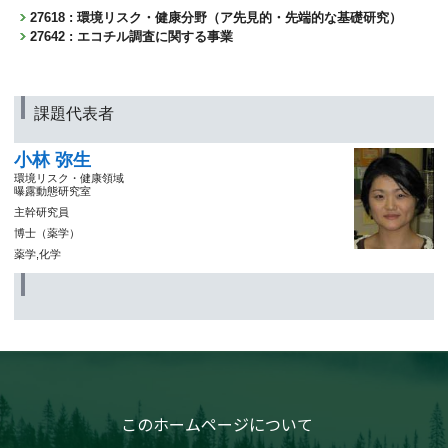
27618 : 環境リスク・健康分野（ア先見的・先端的な基礎研究）
27642 : エコチル調査に関する事業
課題代表者
小林 弥生
環境リスク・健康領域
曝露動態研究室
主幹研究員
博士（薬学）
薬学,化学
このホームページについて