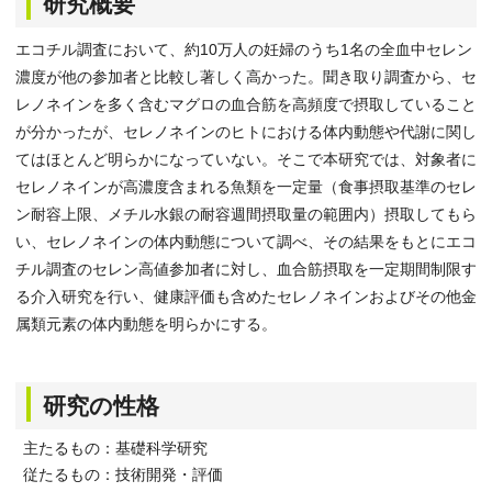
研究概要
エコチル調査において、約10万人の妊婦のうち1名の全血中セレン
濃度が他の参加者と比較し著しく高かった。聞き取り調査から、セ
レノネインを多く含むマグロの血合筋を高頻度で摂取していること
が分かったが、セレノネインのヒトにおける体内動態や代謝に関し
てはほとんど明らかになっていない。そこで本研究では、対象者に
セレノネインが高濃度含まれる魚類を一定量（食事摂取基準のセレ
ン耐容上限、メチル水銀の耐容週間摂取量の範囲内）摂取してもら
い、セレノネインの体内動態について調べ、その結果をもとにエコ
チル調査のセレン高値参加者に対し、血合筋摂取を一定期間制限す
る介入研究を行い、健康評価も含めたセレノネインおよびその他金
属類元素の体内動態を明らかにする。
研究の性格
主たるもの：基礎科学研究
従たるもの：技術開発・評価