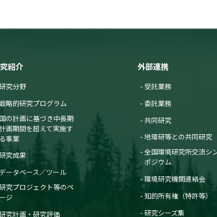
究紹介
外部連携
研究分野
受託業務
戦略的研究プログラム
委託業務
国の計画に基づき中長期
共同研究
計画期間を超えて実施す
地環研等との共同研究
る事業
全国環境研究所交流シ
研究成果
ポジウム
データベース／ツール
環境研究機関連絡会
研究プロジェクト等のペ
知的所有権（特許等）
ージ
研究シーズ集
研究計画・研究評価