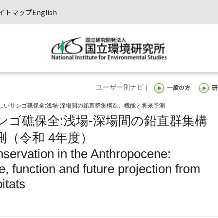
イトマップ
English
ユーザー別ナビ |
しいサンゴ礁保全:浅場-深場間の鉛直群集構造、機能と将来予測
ンゴ礁保全:浅場-深場間の鉛直群集構
（令和 4年度）
nservation in the Anthropocene:
, function and future projection from
itats