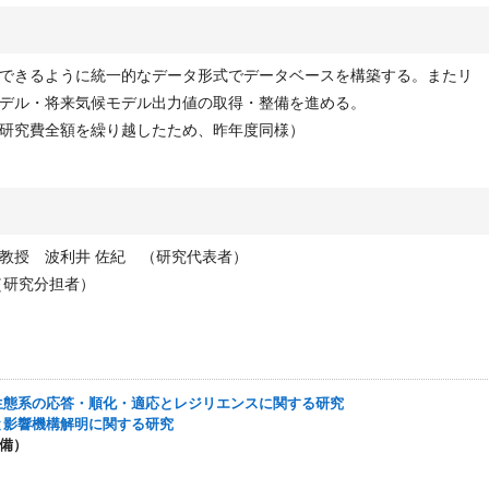
できるように統一的なデータ形式でデータベースを構築する。またリ
デル・将来気候モデル出力値の取得・整備を進める。
研究費全額を繰り越したため、昨年度同様）
教授 波利井 佐紀 （研究代表者）
（研究分担者）
生物・生態系の応答・順化・適応とレジリエンスに関する研究
評価と影響機構解明に関する研究
整備）