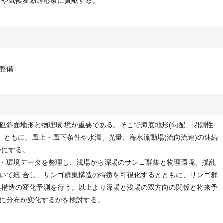
全や気候変動適応策に貢献する。
整備
礁斜面地形と物理環 境が重要である。そこで海底地形(勾配、閉鎖性
 ともに、風上・風下条件や水温、光量、海水流動場(流向流速)の連続
かにする。
・環境データを整理し、浅場から深場のサンゴ群集と物理環境、撹乱
用いて統 合し、サンゴ群集構造の特徴を可視化するとともに、サンゴ群
集構造の変化予測を行う。以上より深場と浅場の双方向の関係と将来予
に分布が変化するかを検討する。