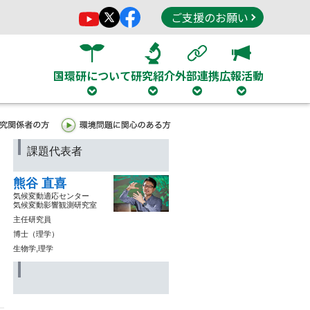
ご支援のお願い
国環研について
研究紹介
外部連携
広報活動
課題代表者
熊谷 直喜
気候変動適応センター
気候変動影響観測研究室
主任研究員
博士（理学）
生物学,理学