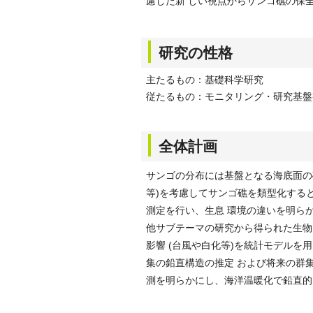
慮した新 しい視点からサンゴ礁の保
研究の性格
主たるもの：基礎科学研究
従たるもの：モニタリング・研究基盤
全体計画
サンゴの分布には基盤となる海底面の
等)を考慮してサンゴ礁を類型化すると
測定を行い、生息 環境の違いを明ら
他サブテーマの研究から得られた生物
影響 (台風や白化等)を統計モデルを
集の鉛直構造の推定 および将来の群
測を明らかにし、海洋温暖化で鉛直的