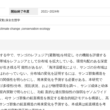
開始/終了年度
2021~2024年
変動,保全生態学
,climate change ,conservation ecology
する中で、サンゴのレフュジア(避難地)を特定し その機能を評価する
帯域をレフュジアとして分布域 を拡大している。環境勾配のある深度
が生き残る可 能性があるが、「海洋温暖化により、サンゴの分布域は
」はわかっていない。分布域の変化を証明するには、サンゴ群集構造を
向の関係性を明らかにし、将来変化を予測する必要がある。本研究で
ンゴ多様性/分布、撹乱状況、および物理環境を調べ 、サンゴ成体と幼体
室内実験で明らかにし、3)鉛 直的な遺伝類似性の強弱をゲノムワイド
し、4)サ ンゴ群集の鉛直構造を推定する複合的統計モデルを構築し、高
、サンゴ群集の鉛直構造の将来変化を予測する。本成果は鉛直構造を考