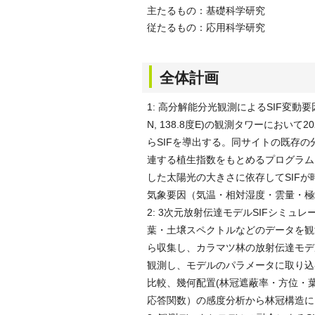
主たるもの：基礎科学研究
従たるもの：応用科学研究
全体計画
1: 高分解能分光観測によるSIF変動要因
N, 138.8度E)の観測タワーにおいて
らSIFを導出する。同サイトの既存の分
連する植生指数をもとめるプログラム
した太陽光の大きさに依存してSIFが
気象要因（気温・相対湿度・雲量・極
2: 3次元放射伝達モデルSIFシミュレ
葉・土壌スペクトルなどのデータを観
ら収集し、カラマツ林の放射伝達モデ
観測し、モデルのパラメータに取り込
比較、幾何配置(林冠遮蔽率・方位・
応答関数）の感度分析から林冠構造に