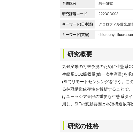
予算区分
若手研究
研究課題コード
2223CD003
キーワード(日本語)
クロロフィル蛍光,放
キーワード(英語)
chlorophyll fluoresce
研究概要
気候変動の将来予測のために生態系C
生態系CO2吸収量(総一次生産量)
(SIF)リモートセンシングを行う。
る林冠構造依存性を解析することで、
はユーラシア東部の重要な生態系タイ
用し、SIFの変動要因と林冠構造依
研究の性格