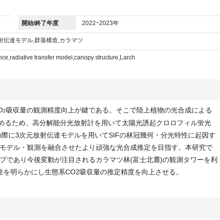
開始/終了年度
2022~2023年
射伝達モデル,群落構造,カラマツ
nce,radiative transfer model,canopy structure,Larch
O
吸収量の観測精度向上が鍵である。そこで陸上植物の光合成による
2
を求めるため、高分解能分光放射計を用いて太陽光誘起クロロフィル蛍光
この際に3次元放射伝達モデルを用いてSIFの林冠幾何・分光特性に起因す
モデル・観測を融合させたより頑強な光合成推定を目指す。本研究で
プであり今後変動が注目されるカラマツ林(富士北麓)の観測タワーを利
存性を明らかにし生態系CO2吸収量の推定精度を向上させる。