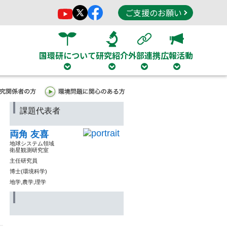
ご支援のお願い
国環研について
研究紹介
外部連携
広報活動
課題代表者
両角 友喜
地球システム領域
衛星観測研究室
主任研究員
博士(環境科学)
地学,農学,理学