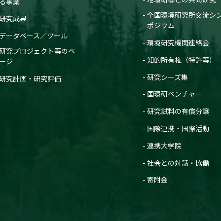
る事業
全国環境研究所交流シ
研究成果
ポジウム
データベース／ツール
環境研究機関連絡会
研究プロジェクト等のペ
知的所有権（特許等）
ージ
研究シーズ集
研究計画・研究評価
国環研ベンチャー
研究試料の有償分譲
国際連携・国際活動
連携大学院
社会との対話・協働
寄附金