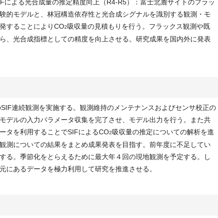
SIFによる光合成量の推定精度向上（R4-R5）：富士北麓サイトのフラッ
験的モデルと、林冠構造依存性と光合成シグナルを識別する観測・モ
発することによりCO
吸収量の見積もりを行う。フラックス観測や既
2
ら、光合成指標としての精度を向上させる。研究成果を国内外に発表
イトのSIF連続観測を実施する。観測維持のメンテナンスおよびセンサ校正の
モデルの入力パラメータ収集を完了させ、モデル出力を行う。また共
タを利用することでSIFによるCO
吸収量の推定についての解析を進
2
観測についての結果をまとめ成果発表を目指す。前年度に不足してい
する。季節化をとらえるために最大年４回の現地観測を予定する。し
元にあるデータを極力利用して研究を推進させる。