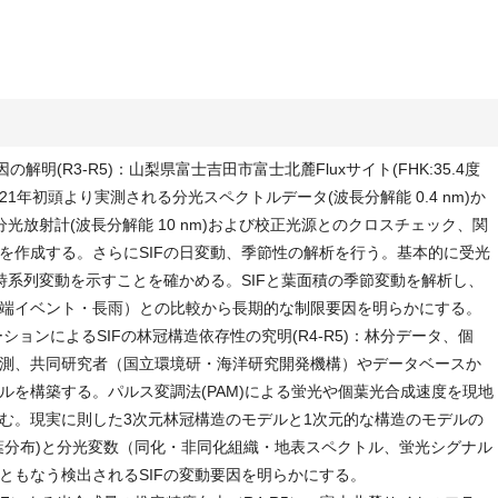
の解明(R3-R5)：山梨県富士吉田市富士北麓Fluxサイト(FHK:35.4度
2021年初頭より実測される分光スペクトルデータ(波長分解能 0.4 nm)か
光放射計(波長分解能 10 nm)および校正光源とのクロスチェック、関
を作成する。さらにSIFの日変動、季節性の解析を行う。基本的に受光
時系列変動を示すことを確かめる。SIFと葉面積の季節変動を解析し、
端イベント・長雨）との比較から長期的な制限要因を明らかにする。
ーションによるSIFの林冠構造依存性の究明(R4-R5)：林分データ、個
測、共同研究者（国立環境研・海洋研究開発機構）やデータベースか
ルを構築する。パルス変調法(PAM)による蛍光や個葉光合成速度を現地
む。現実に則した3次元林冠構造のモデルと1次元的な構造のモデルの
葉分布)と分光変数（同化・非同化組織・地表スペクトル、蛍光シグナル
ともなう検出されるSIFの変動要因を明らかにする。