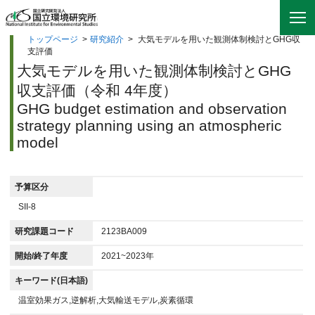
トップページ
>
研究紹介
>
大気モデルを用いた観測体制検討とGHG収
支評価
大気モデルを用いた観測体制検討とGHG
収支評価（令和 4年度）
GHG budget estimation and observation
strategy planning using an atmospheric
model
予算区分
SII-8
研究課題コード
2123BA009
開始/終了年度
2021~2023年
キーワード(日本語)
温室効果ガス,逆解析,大気輸送モデル,炭素循環