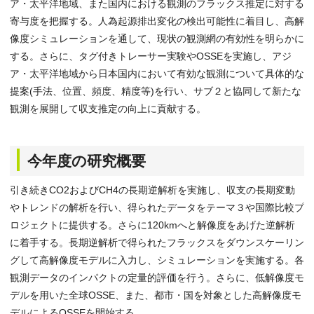
ア・太平洋地域、また国内における観測のフラックス推定に対する
寄与度を把握する。人為起源排出変化の検出可能性に着目し、高解
像度シミュレーションを通して、現状の観測網の有効性を明らかに
する。さらに、タグ付きトレーサー実験やOSSEを実施し、アジ
ア・太平洋地域から日本国内において有効な観測について具体的な
提案(手法、位置、頻度、精度等)を行い、サブ２と協同して新たな
観測を展開して収支推定の向上に貢献する。
今年度の研究概要
引き続きCO2およびCH4の長期逆解析を実施し、収支の長期変動
やトレンドの解析を行い、得られたデータをテーマ３や国際比較プ
ロジェクトに提供する。さらに120kmへと解像度をあげた逆解析
に着手する。長期逆解析で得られたフラックスをダウンスケーリン
グして高解像度モデルに入力し、シミュレーションを実施する。各
観測データのインパクトの定量的評価を行う。さらに、低解像度モ
デルを用いた全球OSSE、また、都市・国を対象とした高解像度モ
デルによるOSSEを開始する。