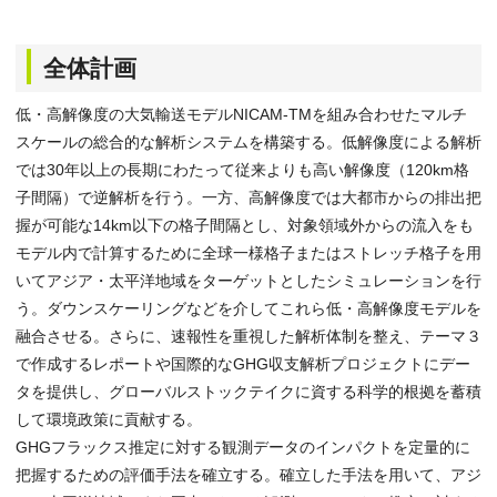
全体計画
低・高解像度の大気輸送モデルNICAM-TMを組み合わせたマルチ
スケールの総合的な解析システムを構築する。低解像度による解析
では30年以上の長期にわたって従来よりも高い解像度（120km格
子間隔）で逆解析を行う。一方、高解像度では大都市からの排出把
握が可能な14km以下の格子間隔とし、対象領域外からの流入をも
モデル内で計算するために全球一様格子またはストレッチ格子を用
いてアジア・太平洋地域をターゲットとしたシミュレーションを行
う。ダウンスケーリングなどを介してこれら低・高解像度モデルを
融合させる。さらに、速報性を重視した解析体制を整え、テーマ３
で作成するレポートや国際的なGHG収支解析プロジェクトにデー
タを提供し、グローバルストックテイクに資する科学的根拠を蓄積
して環境政策に貢献する。
GHGフラックス推定に対する観測データのインパクトを定量的に
把握するための評価手法を確立する。確立した手法を用いて、アジ