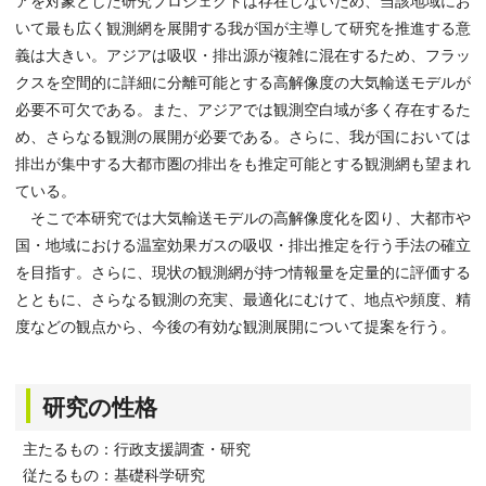
アを対象とした研究プロジェクトは存在しないため、当該地域にお
いて最も広く観測網を展開する我が国が主導して研究を推進する意
義は大きい。アジアは吸収・排出源が複雑に混在するため、フラッ
クスを空間的に詳細に分離可能とする高解像度の大気輸送モデルが
必要不可欠である。また、アジアでは観測空白域が多く存在するた
め、さらなる観測の展開が必要である。さらに、我が国においては
排出が集中する大都市圏の排出をも推定可能とする観測網も望まれ
ている。
そこで本研究では大気輸送モデルの高解像度化を図り、大都市や
国・地域における温室効果ガスの吸収・排出推定を行う手法の確立
を目指す。さらに、現状の観測網が持つ情報量を定量的に評価する
とともに、さらなる観測の充実、最適化にむけて、地点や頻度、精
度などの観点から、今後の有効な観測展開について提案を行う。
研究の性格
主たるもの：行政支援調査・研究
従たるもの：基礎科学研究