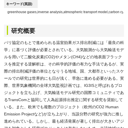
キーワード(英語)
greenhouse gases,inverse analysis,atmospheric transport model,carbon cycl
研究概要
パリ協定のもとで進められる温室効果ガス排出削減には「最良の科
学」に基づく評価が必要とされている。大気観測から大気輸送モデ
ルを用いて二酸化炭素(CO2)やメタン(CH4)などの地表面フラック
スを推定する逆解析は、その科学的評価の有力な手法であるが、実
際の排出削減評価の単位となりうる地域、国、大都市といったスケ
ールでの研究は世界的にも日が浅く、早急に進める必要がある。実
際、世界気象機関の全球大気監視計画では、IG3ISと呼ばれるプロ
ジェクトを立ち上げ、大気輸送モデル研究の国際コミュニティであ
るTransComと協同して人為起源排出推定に関する研究を奨励して
いる。また、欧米でも複数のプロジェクト（欧州のCO2 Human
Emission Projectなど)が立ち上がり、当該分野の研究が強力に推し
進められている。しかし、最も経済発展が著しく排出が大きいアジ