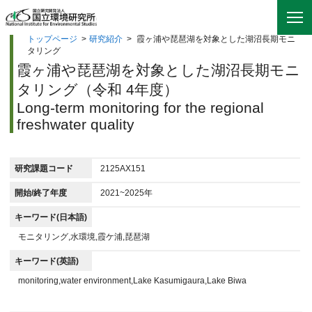
トップページ
>
研究紹介
>
霞ヶ浦や琵琶湖を対象とした湖沼長期モニ
タリング
霞ヶ浦や琵琶湖を対象とした湖沼長期モニ
タリング（令和 4年度）
Long-term monitoring for the regional
freshwater quality
研究課題コード
2125AX151
開始/終了年度
2021~2025年
キーワード(日本語)
モニタリング,水環境,霞ケ浦,琵琶湖
キーワード(英語)
monitoring,water environment,Lake Kasumigaura,Lake Biwa