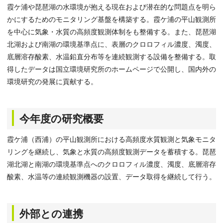
霞ケ浦や琵琶湖の水環境が抱える現在および潜在的な問題点を明ら
かにするためのモニタリング基盤を構築する。霞ケ浦の平山観測所
を中心に気象・水質の高頻度観測体制をも整備する。また、琵琶湖
北湖および南湖の環境基準点に、表層のクロロフィル濃度、濁度、
底層溶存酸素、水温鉛直分布等を連続観測する設備を整備する。取
得したデータは国立環境研究所のホームページで公開し、国内外の
環境研究の発展に貢献する。
今年度の研究概要
霞ケ浦（西浦）の平山観測所における高頻度水質観測と気象モニタ
リングを継続し、気象と水質の高頻度観測データを蓄積する。琵琶
湖北湖と南湖の環境基準点へのクロロフィル濃度、濁度、底層溶存
酸素、水温等の連続観測機器の設置、データ取得を継続して行う。
外部との連携