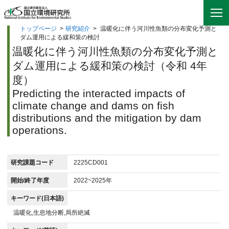
トップページ
>
研究紹介
>
温暖化に伴う河川性魚類の分布変化予測と
ダム運用による緩和策の検討
温暖化に伴う河川性魚類の分布変化予測と
ダム運用による緩和策の検討（令和 4年
度）
Predicting the interacted impacts of
climate change and dams on fish
distributions and the mitigation by dam
operations.
研究課題コード
2225CD001
開始/終了年度
2022~2025年
キーワード(日本語)
温暖化,生息地分断,局所絶滅