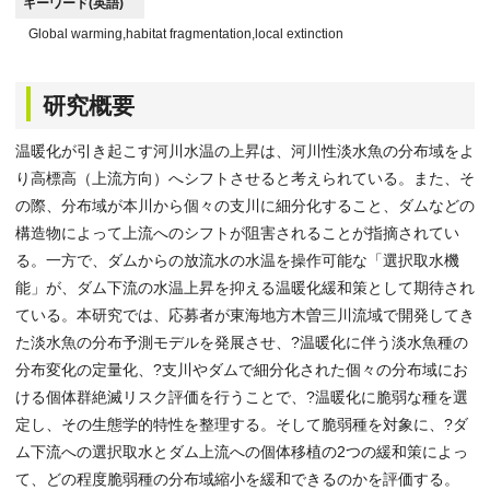
キーワード(英語)
Global warming,habitat fragmentation,local extinction
研究概要
温暖化が引き起こす河川水温の上昇は、河川性淡水魚の分布域をよ
り高標高（上流方向）へシフトさせると考えられている。また、そ
の際、分布域が本川から個々の支川に細分化すること、ダムなどの
構造物によって上流へのシフトが阻害されることが指摘されてい
る。一方で、ダムからの放流水の水温を操作可能な「選択取水機
能」が、ダム下流の水温上昇を抑える温暖化緩和策として期待され
ている。本研究では、応募者が東海地方木曽三川流域で開発してき
た淡水魚の分布予測モデルを発展させ、?温暖化に伴う淡水魚種の
分布変化の定量化、?支川やダムで細分化された個々の分布域にお
ける個体群絶滅リスク評価を行うことで、?温暖化に脆弱な種を選
定し、その生態学的特性を整理する。そして脆弱種を対象に、?ダ
ム下流への選択取水とダム上流への個体移植の2つの緩和策によっ
て、どの程度脆弱種の分布域縮小を緩和できるのかを評価する。