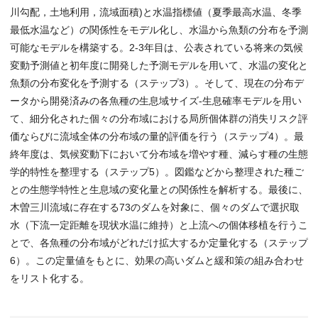
川勾配，土地利用，流域面積)と水温指標値（夏季最高水温、冬季
最低水温など）の関係性をモデル化し、水温から魚類の分布を予測
可能なモデルを構築する。2-3年目は、公表されている将来の気候
変動予測値と初年度に開発した予測モデルを用いて、水温の変化と
魚類の分布変化を予測する（ステップ3）。そして、現在の分布デ
ータから開発済みの各魚種の生息域サイズ-生息確率モデルを用い
て、細分化された個々の分布域における局所個体群の消失リスク評
価ならびに流域全体の分布域の量的評価を行う（ステップ4）。最
終年度は、気候変動下において分布域を増やす種、減らす種の生態
学的特性を整理する（ステップ5）。図鑑などから整理された種ご
との生態学特性と生息域の変化量との関係性を解析する。最後に、
木曽三川流域に存在する73のダムを対象に、個々のダムで選択取
水（下流一定距離を現状水温に維持）と上流への個体移植を行うこ
とで、各魚種の分布域がどれだけ拡大するか定量化する（ステップ
6）。この定量値をもとに、効果の高いダムと緩和策の組み合わせ
をリスト化する。