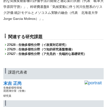
的な気候変動影響の評価手法の開発と適応策の共創（代表 岐阜大
学原田守啓）」、科研費基盤B「気候変動に伴う河川生態系のリス
ク評価:統計モデルとメソコスム実験の融合（代表 北海道大学
Jorge Garcia Molinos）」。
関連する研究課題
27628 : 生物多様性分野（イ政策対応研究）
27629 : 生物多様性分野（ウ知的研究基盤整備）
27627 : 生物多様性分野（ア先見的・先端的な基礎研究）
課題代表者
末吉 正尚
生物多様性領域
琵琶湖分室（生物）
研究員