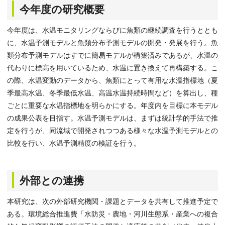
今年度の研究概要
今年度は、水温モニタリングならびに魚類の継続調査を行うととも
に、水温予測モデルと魚類分布予測モデルの開発・発展を行う。魚
類分布予測モデルはすでに簡易モデルが構築済みであるが、水温の
代わりに標高を用いているため、水温に置き換えて再構築する。こ
の際、水温変動のデータから、魚類にとって有用な水温指標地（夏
季最高水温、冬季最低水温、高温水温持続時間など）を算出し、種
ごとに重要な水温指標地を明らかにする。年度内を目標に本モデル
の成果公表を目指す。水温予測モデルは、まずは統計学的手法で推
定を行うが、同流域で開発されつつある様々な水温予測モデルとの
比較を行い、水温予測精度の検証を行う。
外部との連携
本研究は、次の外部研究機関・課題とデータを共有して推進予定で
ある。環境総合推進費「水防災・農地・河川生態系・産業への複合