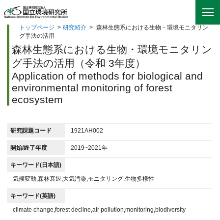
トップページ
>
研究紹介
>
森林生態系における生物・環境モニタリン
グ手法の活用
森林生態系における生物・環境モニタリン
グ手法の活用（令和 3年度）
Application of methods for biological and
environmental monitoring of forest
ecosystem
研究課題コード
1921AH002
開始/終了年度
2019~2021年
キーワード(日本語)
気候変動,森林衰退,大気汚染,モニタリング,生物多様性
キーワード(英語)
climate change,forest decline,air pollution,monitoring,biodiversity