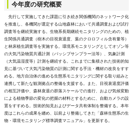
今年度の研究概要
先行して実施してきた課題に引き続き関係機関のネットワーク化
を推進し、各機関が選定する山地森林において共通調査および試行
調査等を継続実施する。生物系長期継続モニタリングのための、植
生関係共通調査（樹木の目視衰退度、葉のクロロフィル含有量等）
と林床植生調査等を実施する。環境系モニタリングとしてオゾン等
の大気汚染物質共通計測（パッシブサンプラー法等）、気象計測
（大気温湿度等）計測を継続する。これまでに集積された技術的知
見に基づいて大気汚染物質の計測に関する手法・機材の改良をすす
める。地方自治体の進める生態系モニタリングに関する取り組みと
連携して新たな観測拠点の整備を支援する。また、目視衰退度評価
の相互評価や、森林衰退の群落スケールでの進行、および気候変動
による植物季節の変化の把握の材料とするために、自動カメラの設
置をすすめる。技術的知見およびデータ共有体制を整備する。本年
度はこれらの成果を纏め、以前より整備してきた「森林生態系の生
物・環境モニタリング標準調査マニュアル」を更新する。