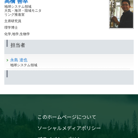
高橋 善幸
地球システム領域
大気・海洋・陸域モニタ
リング推進室
主席研究員
理学博士
化学,地学,生物学
担当者
永島 達也
地球システム領域
このホームページについて
ソーシャルメディアポリシー