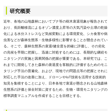
研究概要
近年、各地の山地森林においてブナ等の樹木衰退現象が報告されて
おり、長距離移流によるオゾン濃度上昇等の大気汚染や土壌の乾燥
化による水分ストレスなど気候変動による環境変化、シカ食害や病
虫害などが森林生態系・生物多様性に影響することが懸念されてい
る。そこで、森林生態系の衰退/健全度を的確に評価し、その劣化
の兆候を早期に把握し、迅速に対処するためには、長期的な継続モ
ニタリングの実施と因果関係の把握が重要である。本研究では、こ
れまでに開発してきた森林の衰退度を客観的に評価するためのモニ
タリング手法の普遍化、および、現地での問題点等の把握とそれに
対応した手法の改善に加え、ドローンやIoT技術を活用する技術的
知見を集積することにより、日本各地で衰退が懸念される山地森林
生態系の評価と保全対策に資するため、生物・環境モニタリングの
標準調査マニュアルを作成することを目標とする。