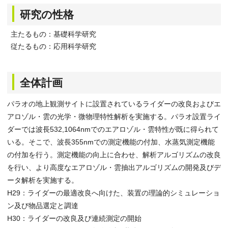
研究の性格
主たるもの：基礎科学研究
従たるもの：応用科学研究
全体計画
パラオの地上観測サイトに設置されているライダーの改良およびエ
アロゾル・雲の光学・微物理特性解析を実施する。パラオ設置ライ
ダーでは波長532,1064nmでのエアロゾル・雲特性が既に得られて
いる。そこで、波長355nmでの測定機能の付加、水蒸気測定機能
の付加を行う。測定機能の向上に合わせ、解析アルゴリズムの改良
を行い、より高度なエアロゾル・雲抽出アルゴリズムの開発及びデ
ータ解析を実施する。
H29：ライダーの最適改良へ向けた、装置の理論的シミュレーショ
ン及び物品選定と調達
H30：ライダーの改良及び連続測定の開始