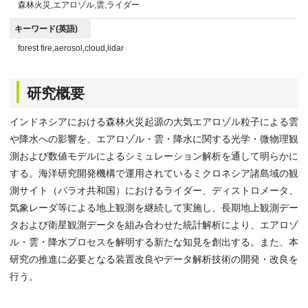
森林火災,エアロゾル,雲,ライダー
キーワード(英語)
forest fire,aerosol,cloud,lidar
研究概要
インドネシアにおける森林火災起源の大気エアロゾル粒子による雲
や降水への影響を、エアロゾル・雲・降水に関する光学・微物理観
測および数値モデルによるシミュレーション解析を通して明らかに
する。海洋研究開発機構で運用されているミクロネシア諸島域の観
測サイト（パラオ共和国）におけるライダー、ディストロメータ、
気象レーダ等による地上観測を継続して実施し、長期地上観測デー
タおよび衛星観測データを組み合わせた統計解析により、エアロゾ
ル・雲・降水プロセスを解明する新たな知見を創出する。また、本
研究の推進に必要となる装置改良やデータ解析技術の開発・改良を
行う。