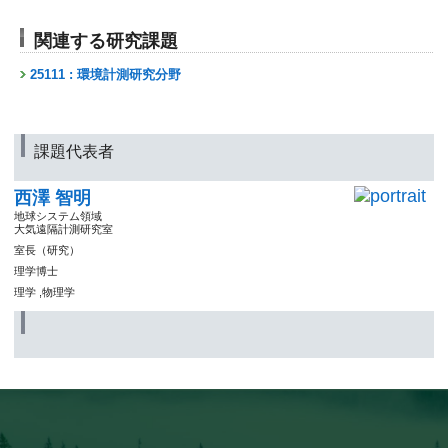
関連する研究課題
25111 : 環境計測研究分野
課題代表者
西澤 智明
地球システム領域
大気遠隔計測研究室
室長（研究）
理学博士
理学 ,物理学